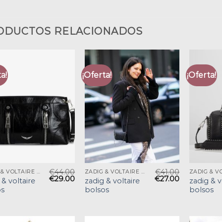
ODUCTOS RELACIONADOS
a!
¡Oferta!
¡Oferta!
€
44.00
€
41.00
ZADIG & VOLTAIRE BOLSOS
ZADIG & VOLTAIRE BOLSOS
€
29.00
€
27.00
 & voltaire
zadig & voltaire
zadig & v
os
bolsos
bolsos