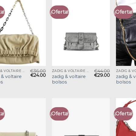
a!
¡Oferta!
¡Oferta!
€
36.00
€
44.00
ZADIG & VOLTAIRE BOLSOS
ZADIG & VOLTAIRE BOLSOS
€
24.00
€
29.00
 & voltaire
zadig & voltaire
zadig & v
os
bolsos
bolsos
a!
¡Oferta!
¡Oferta!