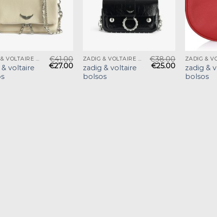
€
41.00
€
38.00
ZADIG & VOLTAIRE BOLSOS
ZADIG & VOLTAIRE BOLSOS
€
27.00
€
25.00
 & voltaire
zadig & voltaire
zadig & v
os
bolsos
bolsos