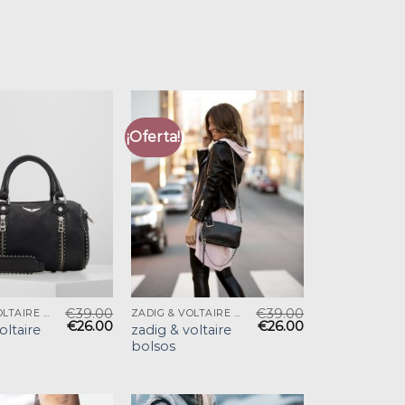
¡Oferta!
€
39.00
€
39.00
ZADIG & VOLTAIRE BOLSOS
ZADIG & VOLTAIRE BOLSOS
€
26.00
€
26.00
oltaire
zadig & voltaire
bolsos