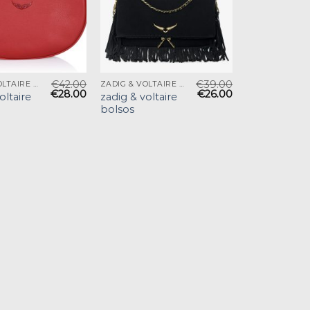
€
42.00
€
39.00
ZADIG & VOLTAIRE BOLSOS
ZADIG & VOLTAIRE BOLSOS
€
28.00
€
26.00
oltaire
zadig & voltaire
bolsos