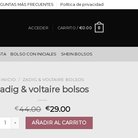
GUNTAS MÁS FRECUENTES
Política de privacidad
0
ACCEDER
CARRITO /
€
0.00
STA
BOLSO CON INICIALES
SHEIN BOLSOS
INICIO
/
ZADIG & VOLTAIRE BOLSOS
zadig & voltaire bolsos
44.00
29.00
€
€
ig & voltaire bolsos cantidad
AÑADIR AL CARRITO