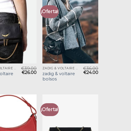
¡Oferta!
€
39.00
€
36.00
ZADIG & VOLTAIRE BOLSOS
ZADIG & VOLTAIRE BOLSOS
€
26.00
€
24.00
oltaire
zadig & voltaire
bolsos
¡Oferta!