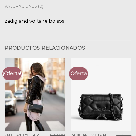
VALORACIONES (0)
zadig and voltaire bolsos
PRODUCTOS RELACIONADOS
¡Oferta!
¡Oferta!
€
39.00
€
39.00
ZADIG AND VOLTAIRE BOLSOS
ZADIG AND VOLTAIRE BOLSOS