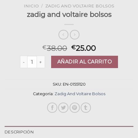
INICIO
/
ZADIG AND VOLTAIRE BOLSOS
zadig and voltaire bolsos
38.00
25.00
€
€
zadig and voltaire bolsos cantidad
AÑADIR AL CARRITO
SKU:
EN-01551120
Categoría:
Zadig And Voltaire Bolsos
DESCRIPCIÓN