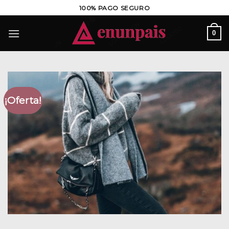
Saltar
100% PAGO SEGURO
al
contenido
0
¡Oferta!