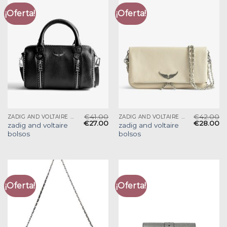
¡Oferta!
¡Oferta!
€
41.00
€
42.00
ZADIG AND VOLTAIRE BOLSOS
ZADIG AND VOLTAIRE BOLSOS
€
27.00
€
28.00
zadig and voltaire
zadig and voltaire
bolsos
bolsos
¡Oferta!
¡Oferta!