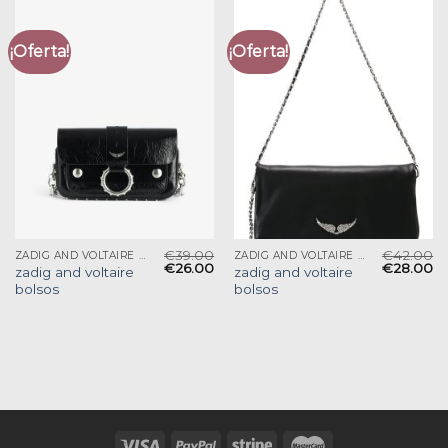
¡Oferta!
¡Oferta!
€
39.00
€
42.00
ZADIG AND VOLTAIRE BOLSOS
ZADIG AND VOLTAIRE BOLSOS
€
26.00
€
28.00
zadig and voltaire
zadig and voltaire
bolsos
bolsos