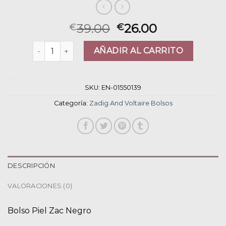
39.00
26.00
€
€
zadig and voltaire bolsos cantidad
AÑADIR AL CARRITO
SKU:
EN-01550139
Categoría:
Zadig And Voltaire Bolsos
DESCRIPCIÓN
VALORACIONES (0)
Bolso Piel Zac Negro