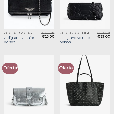
€
38.00
€
44.00
ZADIG AND VOLTAIRE BOLSOS
ZADIG AND VOLTAIRE BOLSOS
€
25.00
€
29.00
zadig and voltaire
zadig and voltaire
bolsos
bolsos
¡Oferta!
¡Oferta!