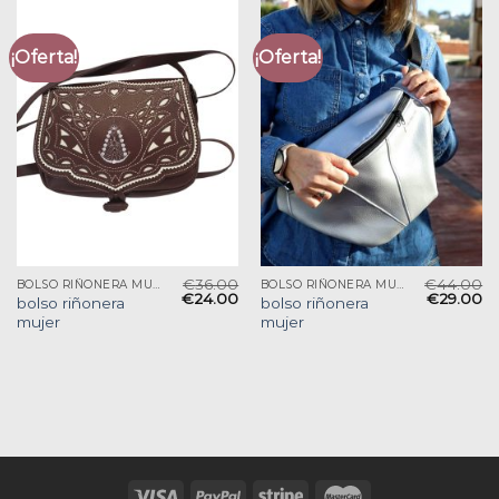
¡Oferta!
¡Oferta!
€
36.00
€
44.00
BOLSO RIÑONERA MUJER
BOLSO RIÑONERA MUJER
€
24.00
€
29.00
bolso riñonera
bolso riñonera
mujer
mujer