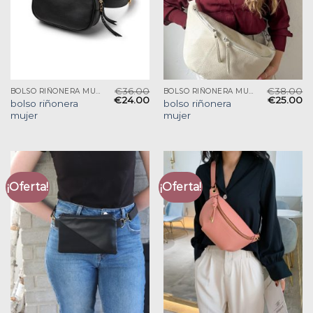
€
36.00
€
38.00
BOLSO RIÑONERA MUJER
BOLSO RIÑONERA MUJER
€
24.00
€
25.00
bolso riñonera
bolso riñonera
mujer
mujer
¡Oferta!
¡Oferta!