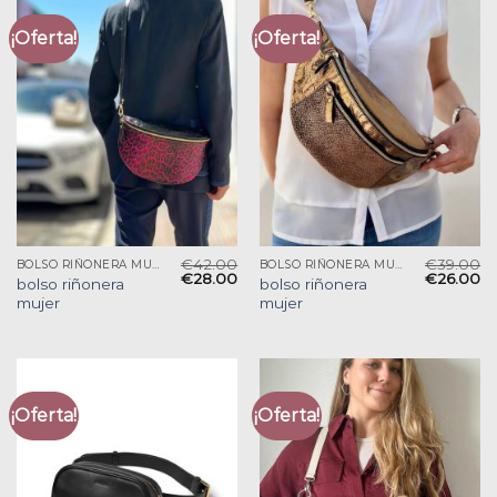
¡Oferta!
¡Oferta!
€
42.00
€
39.00
BOLSO RIÑONERA MUJER
BOLSO RIÑONERA MUJER
€
28.00
€
26.00
bolso riñonera
bolso riñonera
mujer
mujer
¡Oferta!
¡Oferta!