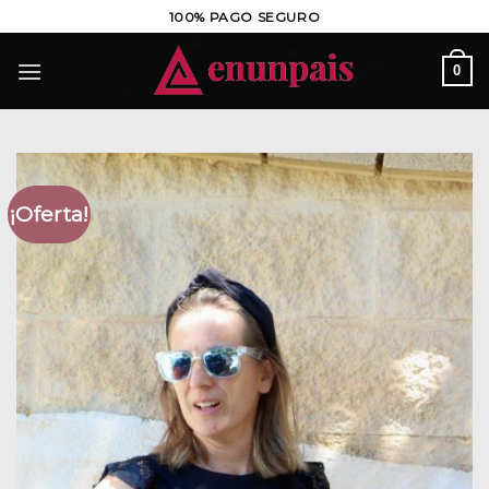
Saltar
100% PAGO SEGURO
al
contenido
0
¡Oferta!