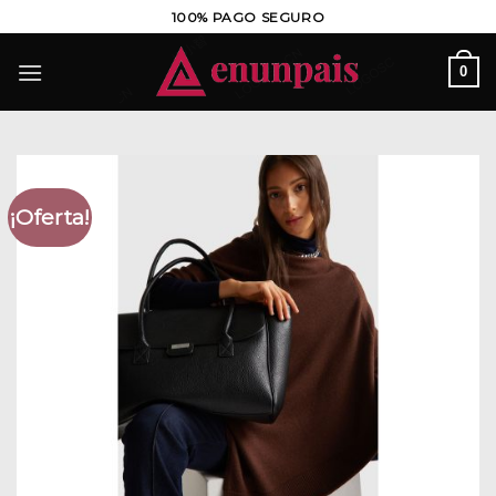
Saltar
100% PAGO SEGURO
al
contenido
0
¡Oferta!