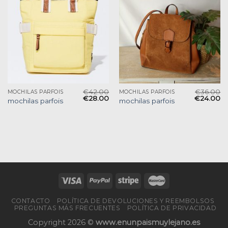
€
42.00
€
36.00
MOCHILAS PARFOIS
MOCHILAS PARFOIS
€
28.00
€
24.00
mochilas parfois
mochilas parfois
CONTACTO
POLÍTICA DE DEVOLUCIONES Y REEMBOLSOS
PREGUNTAS MÁS FRECUENTES
POLÍTICA DE PRIVACIDAD
Copyright 2026 ©
www.enunpaismuylejano.es