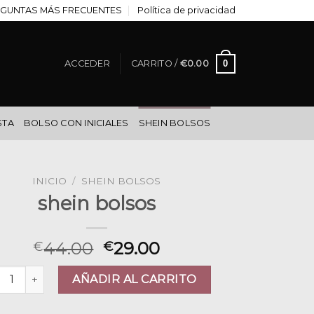
GUNTAS MÁS FRECUENTES
Política de privacidad
0
ACCEDER
CARRITO /
€
0.00
STA
BOLSO CON INICIALES
SHEIN BOLSOS
INICIO
/
SHEIN BOLSOS
shein bolsos
44.00
29.00
€
€
in bolsos cantidad
AÑADIR AL CARRITO