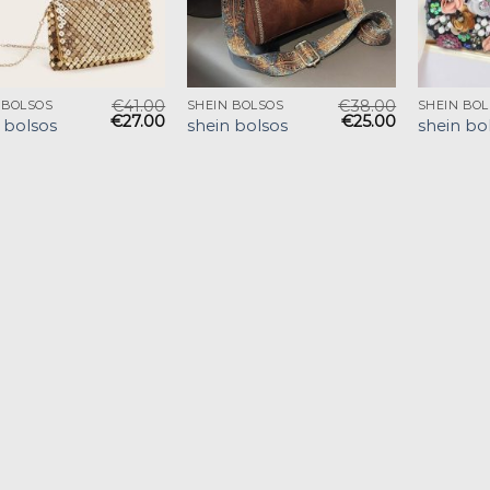
€
41.00
€
38.00
 BOLSOS
SHEIN BOLSOS
SHEIN BO
€
27.00
€
25.00
 bolsos
shein bolsos
shein bo