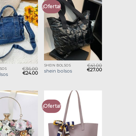
¡Oferta!
€
41.00
SHEIN BOLSOS
€
36.00
LSOS
€
27.00
shein bolsos
€
24.00
lsos
¡Oferta!