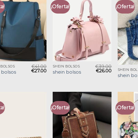
a!
¡Oferta!
¡Oferta!
€
41.00
€
39.00
 BOLSOS
SHEIN BOLSOS
SHEIN BO
€
27.00
€
26.00
 bolsos
shein bolsos
shein bo
a!
¡Oferta!
¡Oferta!