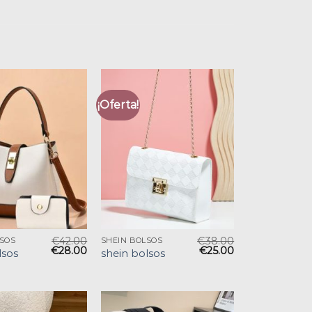
¡Oferta!
€
42.00
€
38.00
LSOS
SHEIN BOLSOS
€
28.00
€
25.00
lsos
shein bolsos