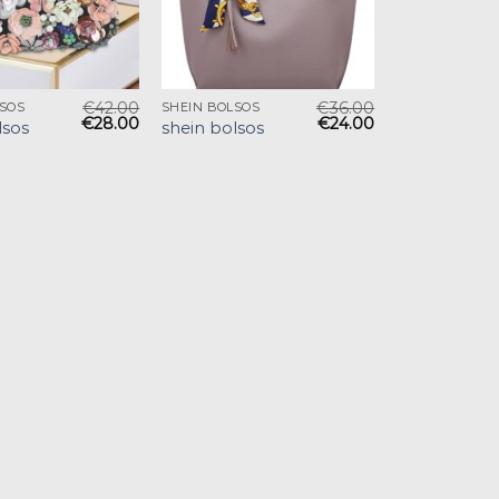
€
42.00
€
36.00
LSOS
SHEIN BOLSOS
€
28.00
€
24.00
lsos
shein bolsos