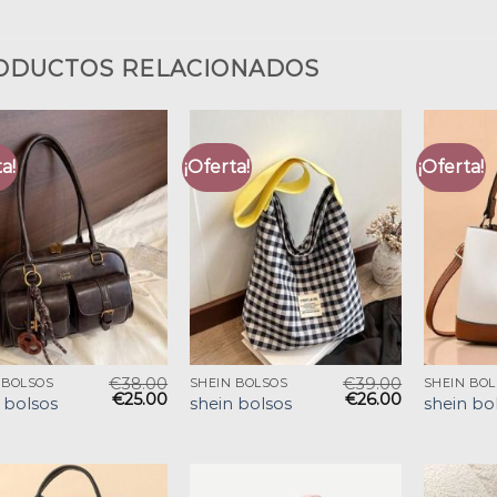
ODUCTOS RELACIONADOS
a!
¡Oferta!
¡Oferta!
€
38.00
€
39.00
 BOLSOS
SHEIN BOLSOS
SHEIN BO
€
25.00
€
26.00
 bolsos
shein bolsos
shein bo