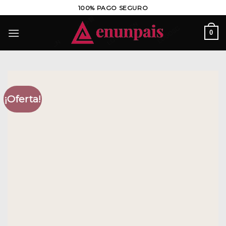
Saltar
100% PAGO SEGURO
al
contenido
0
¡Oferta!