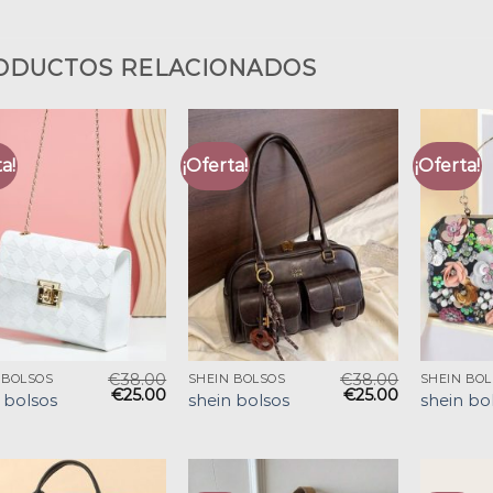
ODUCTOS RELACIONADOS
a!
¡Oferta!
¡Oferta!
€
38.00
€
38.00
 BOLSOS
SHEIN BOLSOS
SHEIN BO
€
25.00
€
25.00
 bolsos
shein bolsos
shein bo