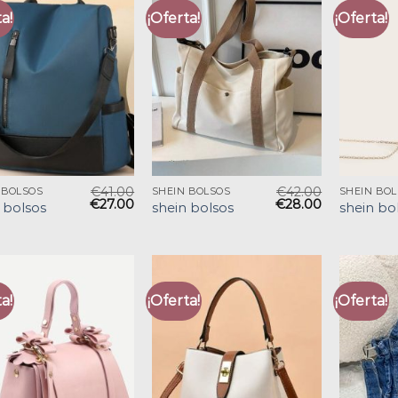
a!
¡Oferta!
¡Oferta!
€
41.00
€
42.00
 BOLSOS
SHEIN BOLSOS
SHEIN BO
€
27.00
€
28.00
 bolsos
shein bolsos
shein bo
a!
¡Oferta!
¡Oferta!