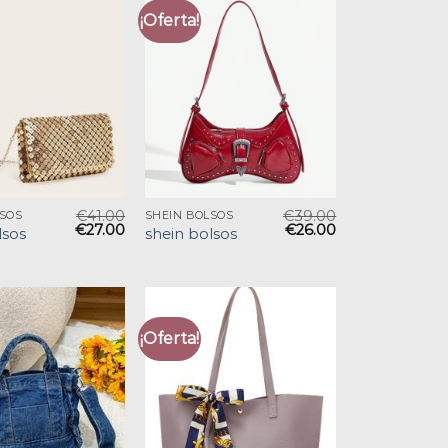
¡Oferta!
€
41.00
€
39.00
LSOS
SHEIN BOLSOS
€
27.00
€
26.00
lsos
shein bolsos
¡Oferta!