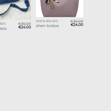
€
36.00
SHEIN BOLSOS
€
36.00
LSOS
€
24.00
shein bolsos
€
24.00
lsos