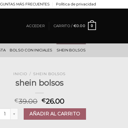
GUNTAS MÁS FRECUENTES
Política de privacidad
0
ACCEDER
CARRITO /
€
0.00
STA
BOLSO CON INICIALES
SHEIN BOLSOS
INICIO
/
SHEIN BOLSOS
shein bolsos
39.00
26.00
€
€
in bolsos cantidad
AÑADIR AL CARRITO