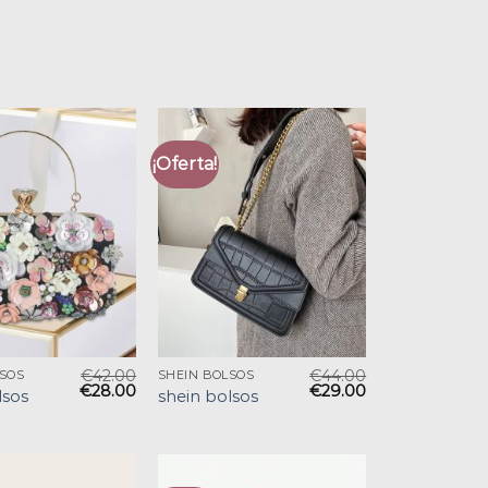
¡Oferta!
€
42.00
€
44.00
LSOS
SHEIN BOLSOS
€
28.00
€
29.00
lsos
shein bolsos