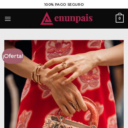
Saltar
100% PAGO SEGURO
al
contenido
0
¡Oferta!