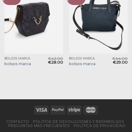
€
42.00
€
44.00
BOLSOS MARCA
BOLSOS MARCA
€
28.00
€
29.00
bolsos marca
bolsos marca
CONTACTO
POLÍTICA DE DEVOLUCIONES Y REEMBOLSOS
PREGUNTAS MÁS FRECUENTES
POLÍTICA DE PRIVACIDAD