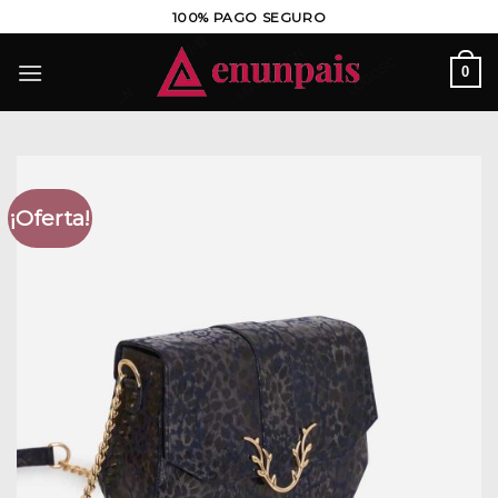
Saltar
100% PAGO SEGURO
al
contenido
0
¡Oferta!