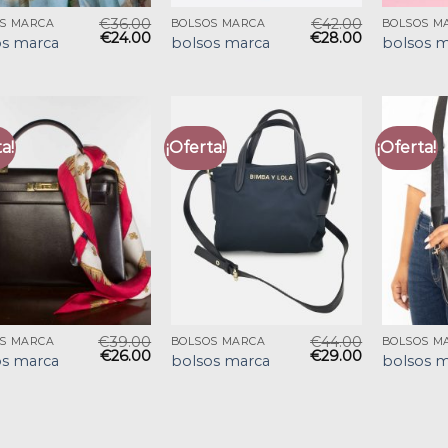
€
36.00
€
42.00
S MARCA
BOLSOS MARCA
BOLSOS M
€
24.00
€
28.00
os marca
bolsos marca
bolsos m
a!
¡Oferta!
¡Oferta!
€
39.00
€
44.00
S MARCA
BOLSOS MARCA
BOLSOS M
€
26.00
€
29.00
os marca
bolsos marca
bolsos m