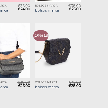
€
36.00
€
38.00
ARCA
BOLSOS MARCA
€
24.00
€
25.00
arca
bolsos marca
¡Oferta!
€
39.00
€
42.00
ARCA
BOLSOS MARCA
€
26.00
€
28.00
arca
bolsos marca