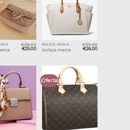
€
38.00
€
39.00
ARCA
BOLSOS MARCA
€
25.00
€
26.00
arca
bolsos marca
¡Oferta!