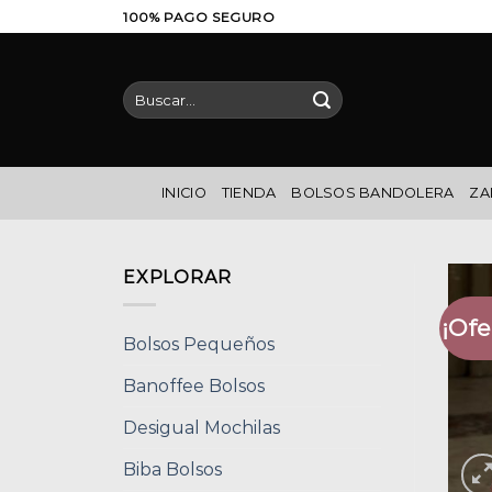
Saltar
100% PAGO SEGURO
al
contenido
Buscar
por:
INICIO
TIENDA
BOLSOS BANDOLERA
ZA
EXPLORAR
¡Ofe
Bolsos Pequeños
Banoffee Bolsos
Desigual Mochilas
Biba Bolsos