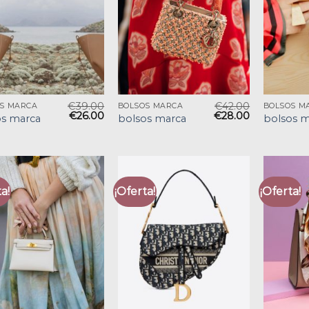
€
39.00
€
42.00
S MARCA
BOLSOS MARCA
BOLSOS M
€
26.00
€
28.00
os marca
bolsos marca
bolsos m
a!
¡Oferta!
¡Oferta!