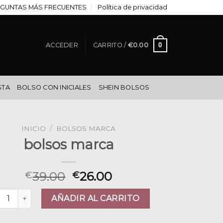
GUNTAS MÁS FRECUENTES
Política de privacidad
0
ACCEDER
CARRITO /
€
0.00
STA
BOLSO CON INICIALES
SHEIN BOLSOS
INICIO
/
BOLSOS MARCA
bolsos marca
39.00
26.00
€
€
sos marca cantidad
AÑADIR AL CARRITO