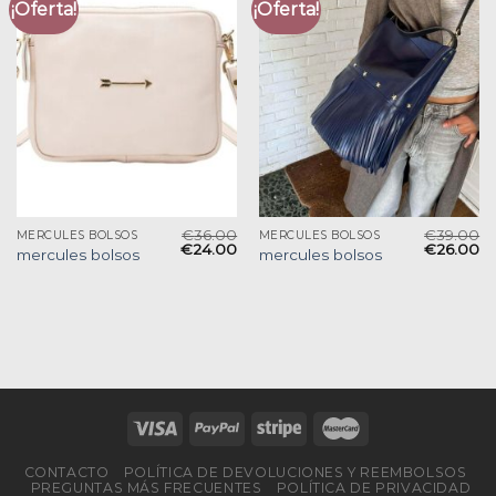
¡Oferta!
¡Oferta!
€
36.00
€
39.00
MERCULES BOLSOS
MERCULES BOLSOS
€
24.00
€
26.00
mercules bolsos
mercules bolsos
CONTACTO
POLÍTICA DE DEVOLUCIONES Y REEMBOLSOS
PREGUNTAS MÁS FRECUENTES
POLÍTICA DE PRIVACIDAD