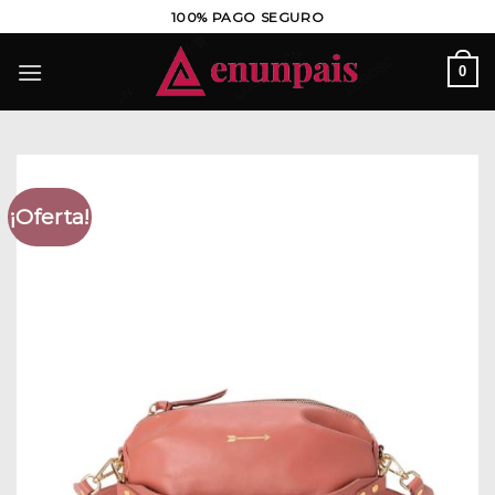
Saltar
100% PAGO SEGURO
al
contenido
0
¡Oferta!