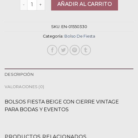
bolso de fiesta cantidad
AÑADIR AL CARRITO
SKU:
EN-01550330
Categoría:
Bolso De Fiesta
DESCRIPCIÓN
VALORACIONES (0)
BOLSOS FIESTA BEIGE CON CIERRE VINTAGE
PARA BODAS Y EVENTOS
PRODUCTOS RELACIONADOS