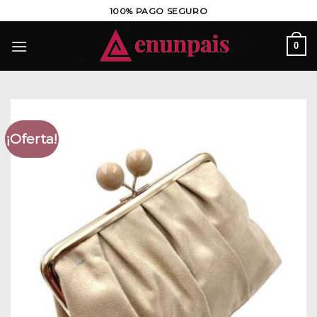
Saltar
100% PAGO SEGURO
al
contenido
0
¡Oferta!