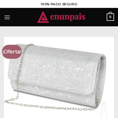
Saltar
100% PAGO SEGURO
al
contenido
0
¡Oferta!