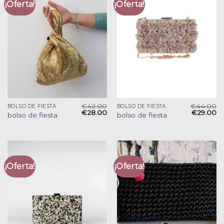
¡Oferta!
¡Oferta!
€
42.00
€
44.00
BOLSO DE FIESTA
BOLSO DE FIESTA
€
28.00
€
29.00
bolso de fiesta
bolso de fiesta
¡Oferta!
¡Oferta!