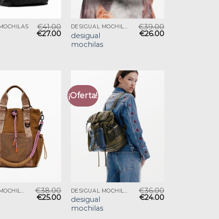
€
41.00
€
39.00
 MOCHILAS
DESIGUAL MOCHILAS
€
27.00
€
26.00
desigual
mochilas
¡Oferta!
€
38.00
€
36.00
DESIGUAL MOCHILAS
DESIGUAL MOCHILAS
€
25.00
€
24.00
desigual
mochilas