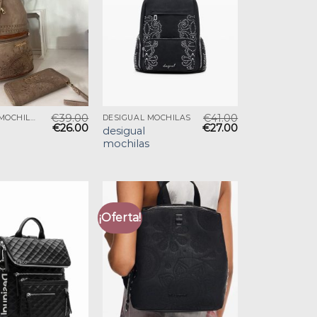
€
39.00
€
41.00
DESIGUAL MOCHILAS
DESIGUAL MOCHILAS
€
26.00
€
27.00
desigual
mochilas
¡Oferta!