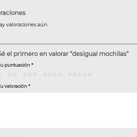
oraciones
ay valoraciones aún.
Sé el primero en valorar “desigual mochilas”
Tu puntuación
*
2
3
4
5
u valoración
*