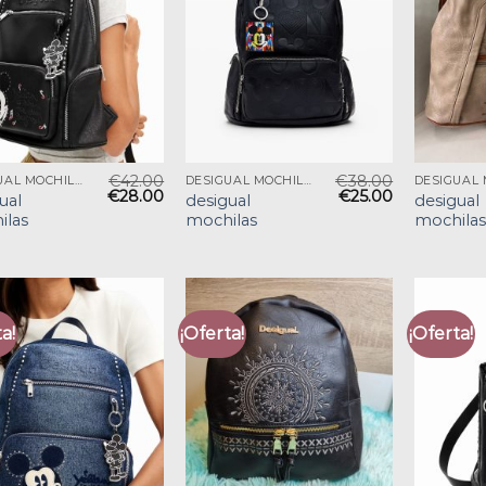
€
42.00
€
38.00
DESIGUAL MOCHILAS
DESIGUAL MOCHILAS
€
28.00
€
25.00
ual
desigual
desigual
ilas
mochilas
mochilas
a!
¡Oferta!
¡Oferta!