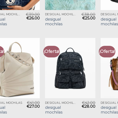
€
39.00
€
38.00
DESIGUAL MOCHILAS
DESIGUAL MOCHILAS
DESIGUAL
€
26.00
€
25.00
ual
desigual
desigual
ilas
mochilas
mochilas
a!
¡Oferta!
¡Oferta!
€
41.00
€
42.00
UAL MOCHILAS
DESIGUAL MOCHILAS
€
27.00
€
28.00
ual
desigual
desigual
ilas
mochilas
mochilas