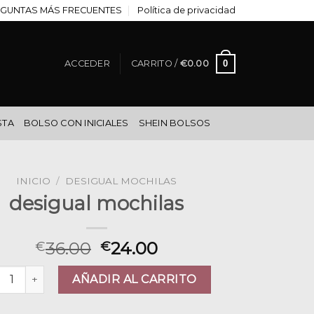
GUNTAS MÁS FRECUENTES
Política de privacidad
0
ACCEDER
CARRITO /
€
0.00
STA
BOLSO CON INICIALES
SHEIN BOLSOS
INICIO
/
DESIGUAL MOCHILAS
desigual mochilas
36.00
24.00
€
€
igual mochilas cantidad
AÑADIR AL CARRITO