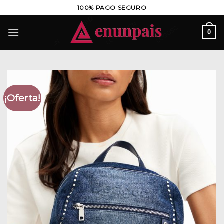
Saltar
100% PAGO SEGURO
al
contenido
0
¡Oferta!