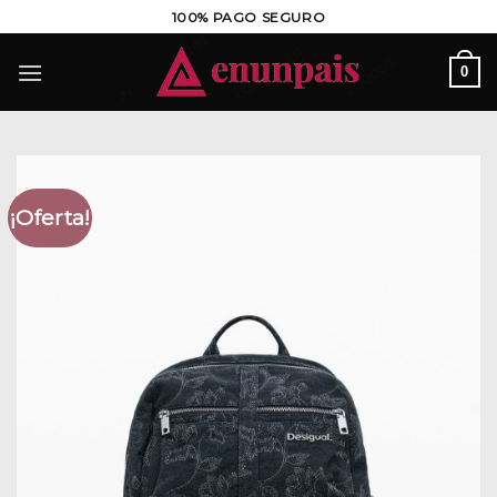
Saltar
100% PAGO SEGURO
al
contenido
0
¡Oferta!