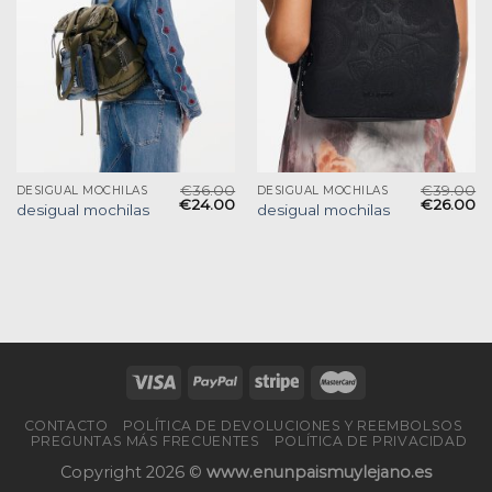
€
36.00
€
39.00
DESIGUAL MOCHILAS
DESIGUAL MOCHILAS
€
24.00
€
26.00
desigual mochilas
desigual mochilas
CONTACTO
POLÍTICA DE DEVOLUCIONES Y REEMBOLSOS
PREGUNTAS MÁS FRECUENTES
POLÍTICA DE PRIVACIDAD
Copyright 2026 ©
www.enunpaismuylejano.es