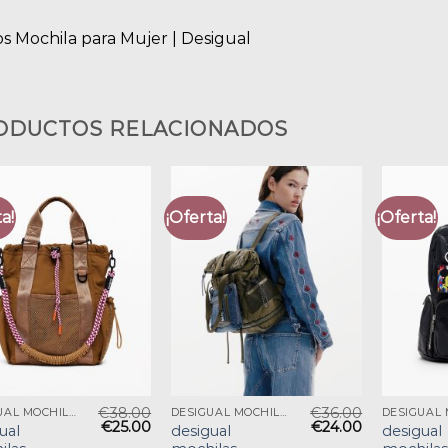
os Mochila para Mujer | Desigual
ODUCTOS RELACIONADOS
a!
¡Oferta!
¡Oferta!
€
38.00
€
36.00
DESIGUAL MOCHILAS
DESIGUAL MOCHILAS
€
25.00
€
24.00
ual
desigual
desigual