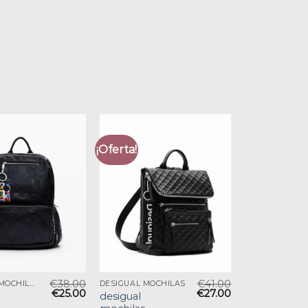
¡Oferta!
€
38.00
€
41.00
DESIGUAL MOCHILAS
DESIGUAL MOCHILAS
€
25.00
€
27.00
desigual