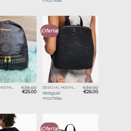
mochilas
¡Oferta!
€
38.00
€
39.00
DESIGUAL MOCHILAS
DESIGUAL MOCHILAS
€
25.00
€
26.00
desigual
mochilas
¡Oferta!