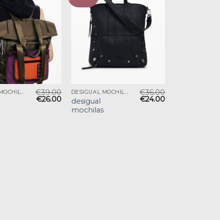
€
39.00
€
36.00
DESIGUAL MOCHILAS
DESIGUAL MOCHILAS
€
26.00
€
24.00
desigual
mochilas