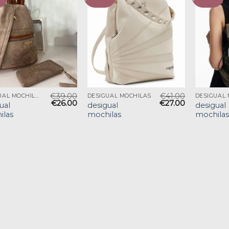
€
39.00
€
41.00
DESIGUAL MOCHILAS
DESIGUAL MOCHILAS
€
26.00
€
27.00
ual
desigual
desigual
ilas
mochilas
mochilas