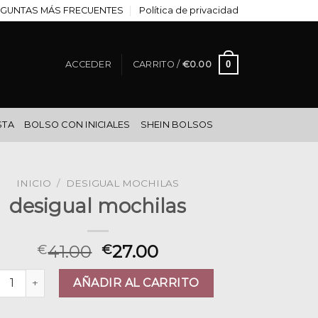
GUNTAS MÁS FRECUENTES
Política de privacidad
0
ACCEDER
CARRITO /
€
0.00
STA
BOLSO CON INICIALES
SHEIN BOLSOS
INICIO
/
DESIGUAL MOCHILAS
desigual mochilas
41.00
27.00
€
€
igual mochilas cantidad
AÑADIR AL CARRITO