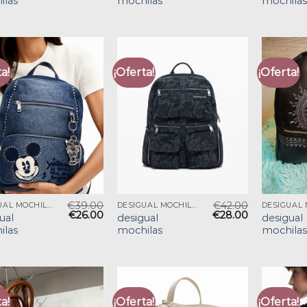
ilas
mochilas
mochilas
a!
¡Oferta!
¡Oferta!
€
39.00
€
42.00
DESIGUAL MOCHILAS
DESIGUAL MOCHILAS
€
26.00
€
28.00
ual
desigual
desigual
ilas
mochilas
mochilas
a!
¡Oferta!
¡Oferta!