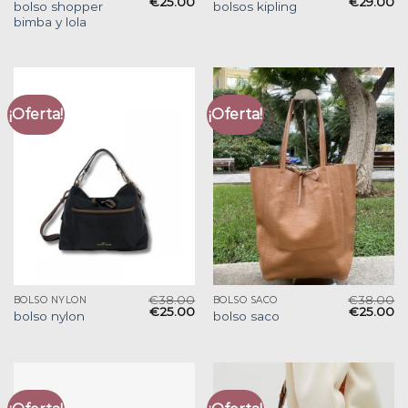
€
25.00
€
29.00
bolso shopper
bolsos kipling
bimba y lola
¡Oferta!
¡Oferta!
€
38.00
€
38.00
BOLSO NYLON
BOLSO SACO
€
25.00
€
25.00
bolso nylon
bolso saco