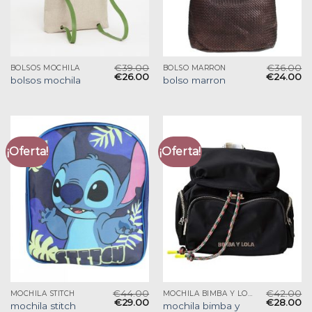
€
39.00
€
36.00
BOLSOS MOCHILA
BOLSO MARRON
€
26.00
€
24.00
bolsos mochila
bolso marron
¡Oferta!
¡Oferta!
€
44.00
€
42.00
MOCHILA STITCH
MOCHILA BIMBA Y LOLA
€
29.00
€
28.00
mochila bimba y
mochila stitch