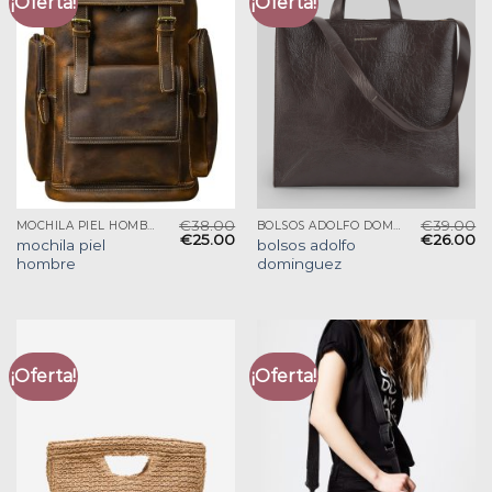
¡Oferta!
¡Oferta!
€
38.00
€
39.00
MOCHILA PIEL HOMBRE
BOLSOS ADOLFO DOMINGUEZ
€
25.00
€
26.00
mochila piel
bolsos adolfo
hombre
dominguez
¡Oferta!
¡Oferta!