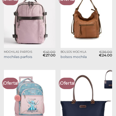
€
41.00
€
36.00
MOCHILAS PARFOIS
BOLSOS MOCHILA
€
27.00
€
24.00
mochilas parfois
bolsos mochila
¡Oferta!
¡Oferta!