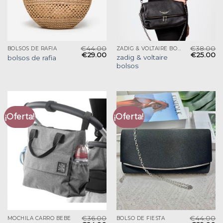
€
44.00
€
38.00
BOLSOS DE RAFIA
ZADIG & VOLTAIRE BOLSOS
€
29.00
€
25.00
zadig & voltaire
bolsos de rafia
bolsos
¡Oferta!
¡Oferta!
€
36.00
€
44.00
MOCHILA CARRO BEBE
BOLSO DE FIESTA