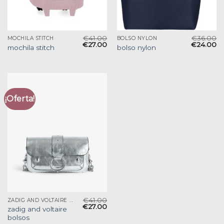
€
41.00
€
36.00
MOCHILA STITCH
BOLSO NYLON
€
27.00
€
24.00
mochila stitch
bolso nylon
¡Oferta!
€
41.00
ZADIG AND VOLTAIRE BOLSOS
€
27.00
zadig and voltaire
bolsos