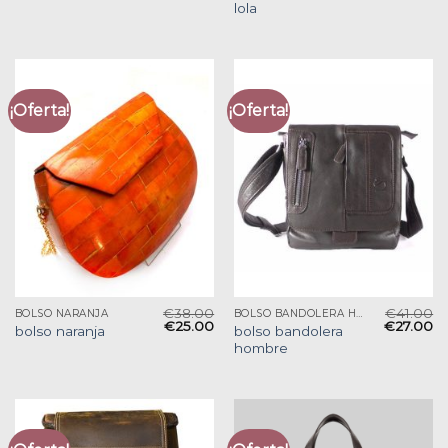
lola
¡Oferta!
¡Oferta!
€
38.00
€
41.00
BOLSO NARANJA
BOLSO BANDOLERA HOMBRE
€
25.00
€
27.00
bolso bandolera
bolso naranja
hombre