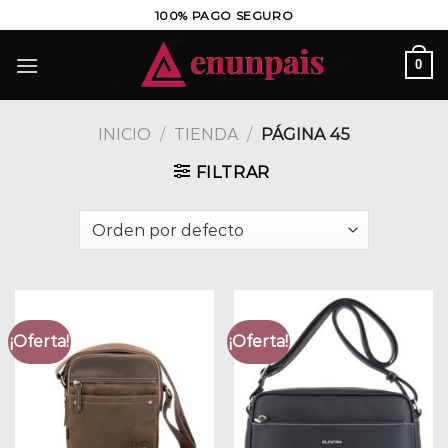
Saltar
100% PAGO SEGURO
al
contenido
0
INICIO
/
TIENDA
/
PÁGINA 45
FILTRAR
¡Oferta!
¡Oferta!