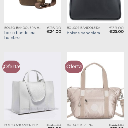
€
36.00
€
38.00
BOLSO BANDOLERA HOMBRE
BOLSOS BANDOLERA
€
24.00
€
25.00
bolso bandolera
bolsos bandolera
hombre
¡Oferta!
¡Oferta!
€
38.00
€
44.00
BOLSO SHOPPER BIMBA Y LOLA
BOLSOS KIPLING