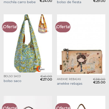
€
24.00
€
29.00
mochila carro bebe
bolso de fiesta
¡Oferta!
¡Oferta!
€
41.00
BOLSO SACO
€
38.00
€
27.00
ANEKKE REBAJAS
bolso saco
€
25.00
anekke rebajas
¡Oferta!
¡Oferta!