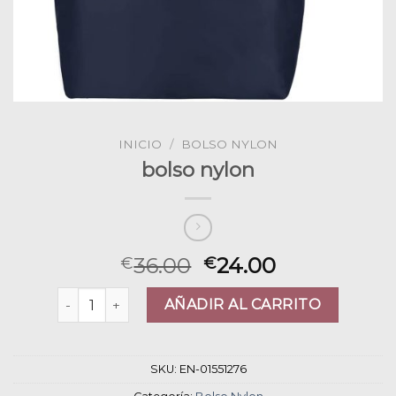
INICIO
/
BOLSO NYLON
bolso nylon
36.00
24.00
€
€
bolso nylon cantidad
AÑADIR AL CARRITO
SKU:
EN-01551276