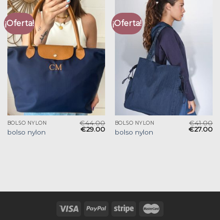
¡Oferta!
¡Oferta!
€
44.00
€
41.00
BOLSO NYLON
BOLSO NYLON
€
29.00
€
27.00
bolso nylon
bolso nylon