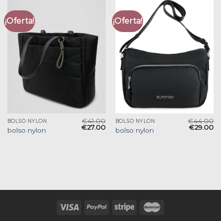
¡Oferta!
¡Oferta!
€
41.00
€
44.00
BOLSO NYLON
BOLSO NYLON
€
27.00
€
29.00
bolso nylon
bolso nylon