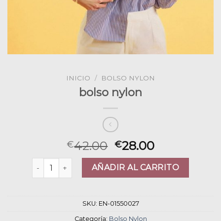
INICIO
/
BOLSO NYLON
bolso nylon
42.00
28.00
€
€
bolso nylon cantidad
AÑADIR AL CARRITO
SKU:
EN-01550027
Categoría:
Bolso Nylon