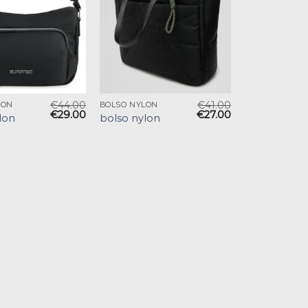
€
44.00
€
41.00
LON
BOLSO NYLON
€
29.00
€
27.00
lon
bolso nylon