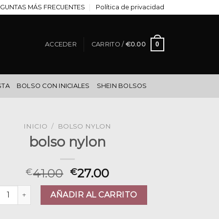
GUNTAS MÁS FRECUENTES
Política de privacidad
0
ACCEDER
CARRITO /
€
0.00
STA
BOLSO CON INICIALES
SHEIN BOLSOS
INICIO
/
BOLSO NYLON
bolso nylon
41.00
27.00
€
€
so nylon cantidad
AÑADIR AL CARRITO