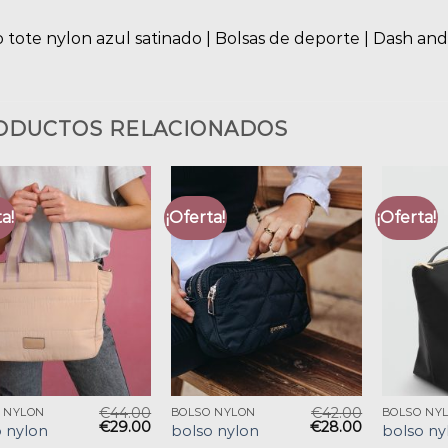
 tote nylon azul satinado | Bolsas de deporte | Dash and
ODUCTOS RELACIONADOS
a!
¡Oferta!
¡Oferta!
€
44.00
€
42.00
 NYLON
BOLSO NYLON
BOLSO NY
€
29.00
€
28.00
 nylon
bolso nylon
bolso ny