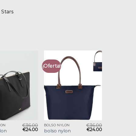
 Stars
¡Oferta!
€
36.00
€
36.00
LON
BOLSO NYLON
€
24.00
€
24.00
lon
bolso nylon