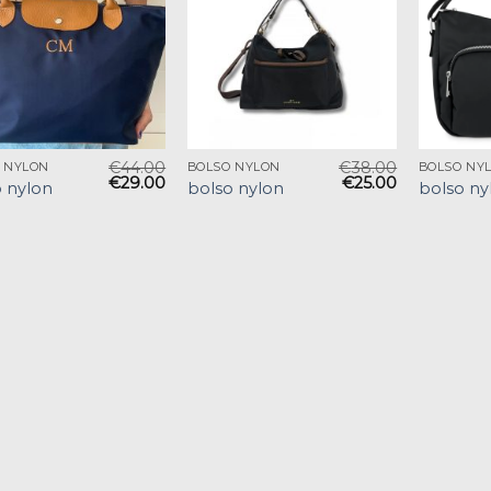
€
44.00
€
38.00
 NYLON
BOLSO NYLON
BOLSO NY
€
29.00
€
25.00
 nylon
bolso nylon
bolso ny