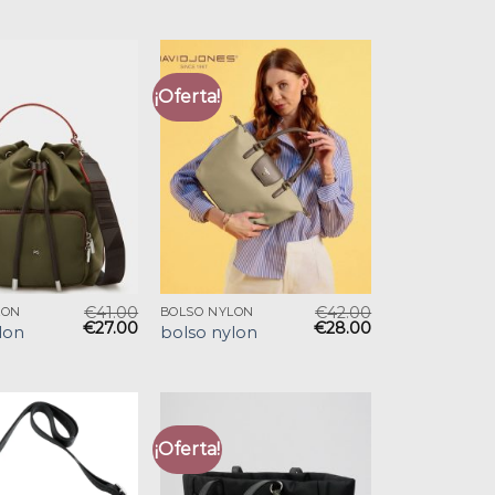
¡Oferta!
€
41.00
€
42.00
LON
BOLSO NYLON
€
27.00
€
28.00
lon
bolso nylon
¡Oferta!