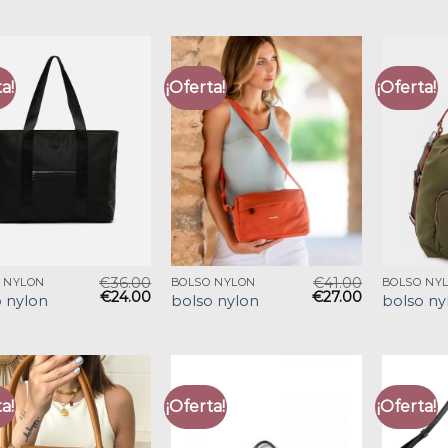
a!
¡Oferta!
¡Oferta!
€
36.00
€
41.00
 NYLON
BOLSO NYLON
BOLSO NY
€
24.00
€
27.00
 nylon
bolso nylon
bolso ny
a!
¡Oferta!
¡Oferta!