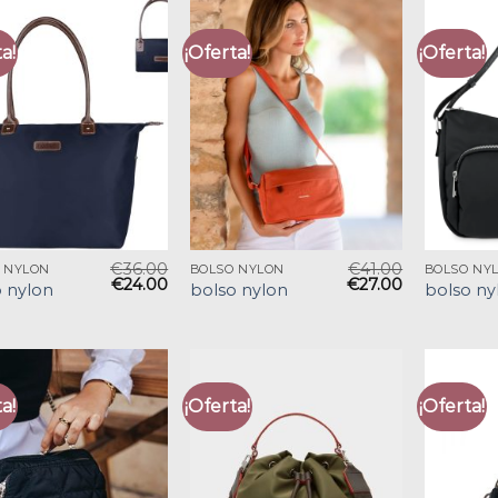
a!
¡Oferta!
¡Oferta!
€
36.00
€
41.00
 NYLON
BOLSO NYLON
BOLSO NY
€
24.00
€
27.00
 nylon
bolso nylon
bolso ny
a!
¡Oferta!
¡Oferta!