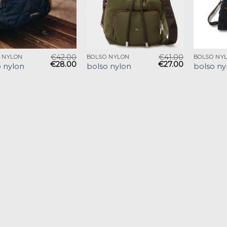
€
42.00
€
41.00
 NYLON
BOLSO NYLON
BOLSO NY
€
28.00
€
27.00
 nylon
bolso nylon
bolso ny