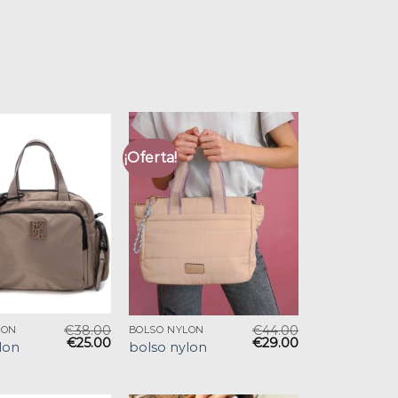
¡Oferta!
€
38.00
€
44.00
LON
BOLSO NYLON
€
25.00
€
29.00
lon
bolso nylon