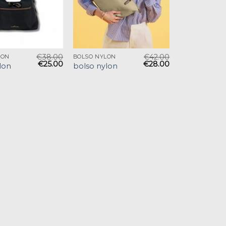
€
38.00
€
42.00
LON
BOLSO NYLON
€
25.00
€
28.00
lon
bolso nylon