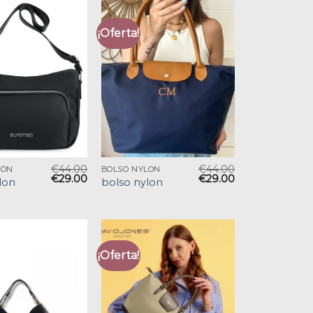
¡Oferta!
€
44.00
€
44.00
LON
BOLSO NYLON
€
29.00
€
29.00
lon
bolso nylon
¡Oferta!