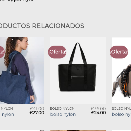
ODUCTOS RELACIONADOS
a!
¡Oferta!
¡Oferta!
€
41.00
€
36.00
 NYLON
BOLSO NYLON
BOLSO NY
€
27.00
€
24.00
 nylon
bolso nylon
bolso ny