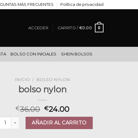
GUNTAS MÁS FRECUENTES
Política de privacidad
0
ACCEDER
CARRITO /
€
0.00
STA
BOLSO CON INICIALES
SHEIN BOLSOS
INICIO
/
BOLSO NYLON
bolso nylon
36.00
24.00
€
€
so nylon cantidad
AÑADIR AL CARRITO