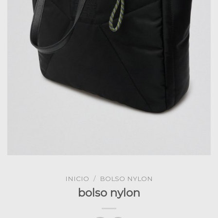
INICIO
/
BOLSO NYLON
bolso nylon