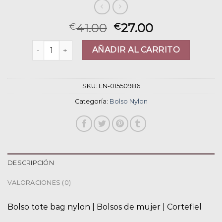
41.00
27.00
€
€
bolso nylon cantidad
AÑADIR AL CARRITO
SKU:
EN-01550986
Categoría:
Bolso Nylon
DESCRIPCIÓN
VALORACIONES (0)
Bolso tote bag nylon | Bolsos de mujer | Cortefiel