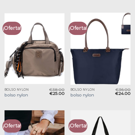
¡Oferta!
¡Oferta!
€
38.00
€
36.00
BOLSO NYLON
BOLSO NYLON
€
25.00
€
24.00
bolso nylon
bolso nylon
¡Oferta!
¡Oferta!