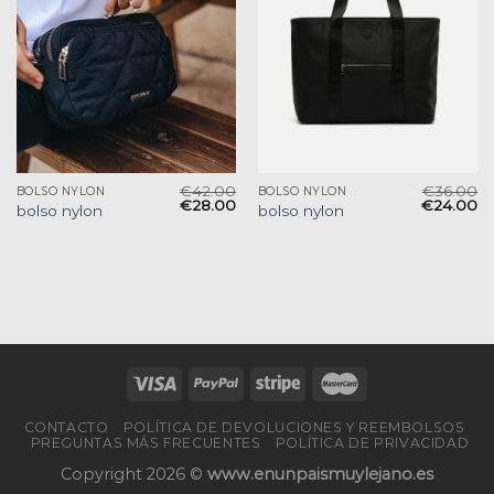
€
42.00
€
36.00
BOLSO NYLON
BOLSO NYLON
€
28.00
€
24.00
bolso nylon
bolso nylon
CONTACTO
POLÍTICA DE DEVOLUCIONES Y REEMBOLSOS
PREGUNTAS MÁS FRECUENTES
POLÍTICA DE PRIVACIDAD
Copyright 2026 ©
www.enunpaismuylejano.es