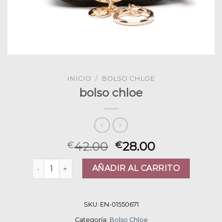
INICIO
/
BOLSO CHLOE
bolso chloe
42.00
28.00
€
€
bolso chloe cantidad
AÑADIR AL CARRITO
SKU:
EN-01550671
Categoría:
Bolso Chloe