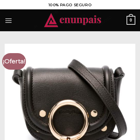
Saltar
100% PAGO SEGURO
al
contenido
0
¡Oferta!