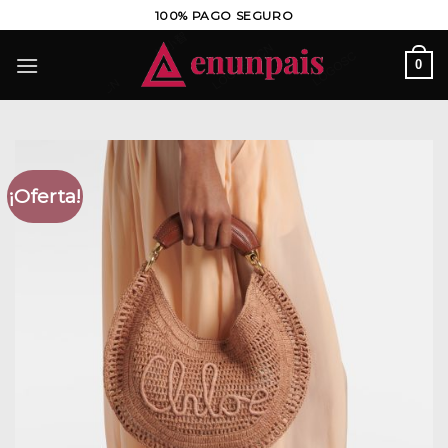
Saltar
100% PAGO SEGURO
al
contenido
0
¡Oferta!