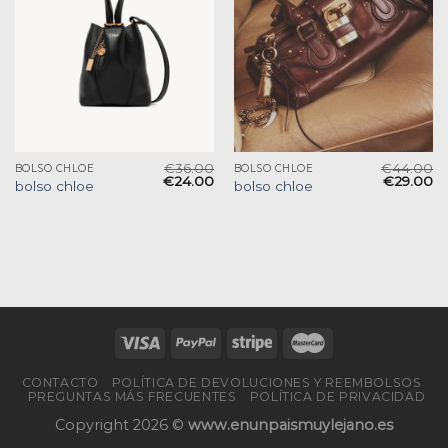
€
36.00
€
44.00
BOLSO CHLOE
BOLSO CHLOE
€
24.00
€
29.00
bolso chloe
bolso chloe
CONTACTO
POLÍTICA DE DEVOLUCIONES Y REEMBOLSOS
PREGUNTAS MÁS FRECUENTES
POLÍTICA DE PRIVACIDAD
Copyright 2026 ©
www.enunpaismuylejano.es