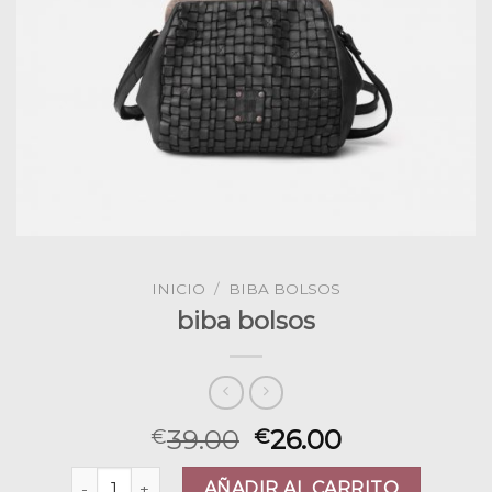
INICIO
/
BIBA BOLSOS
biba bolsos
39.00
26.00
€
€
biba bolsos cantidad
AÑADIR AL CARRITO