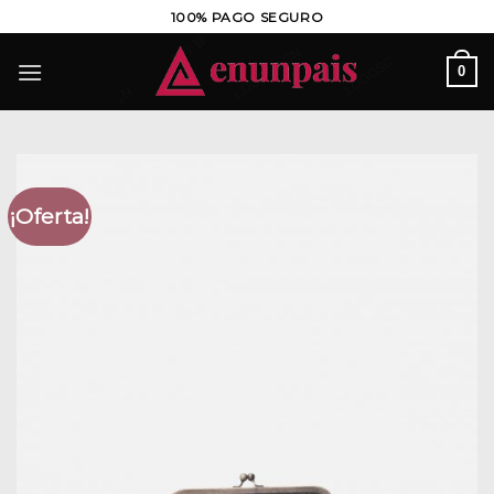
Saltar
100% PAGO SEGURO
al
contenido
0
¡Oferta!