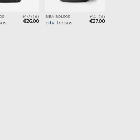
€
39.00
€
41.00
OS
BIBA BOLSOS
€
26.00
€
27.00
sos
biba bolsos