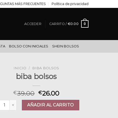
GUNTAS MÁS FRECUENTES
Política de privacidad
0
ACCEDER
CARRITO /
€
0.00
STA
BOLSO CON INICIALES
SHEIN BOLSOS
INICIO
/
BIBA BOLSOS
biba bolsos
39.00
26.00
€
€
a bolsos cantidad
AÑADIR AL CARRITO