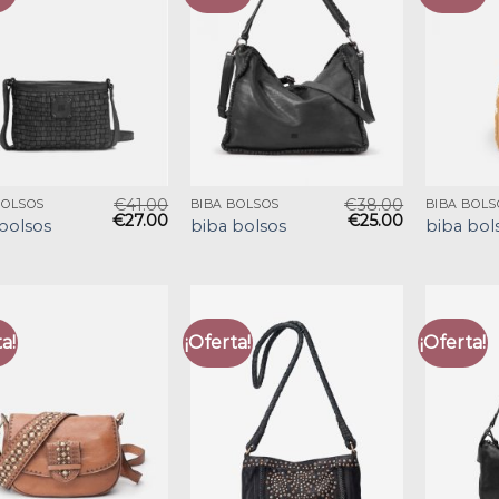
€
41.00
€
38.00
BOLSOS
BIBA BOLSOS
BIBA BOLS
€
27.00
€
25.00
bolsos
biba bolsos
biba bol
a!
¡Oferta!
¡Oferta!