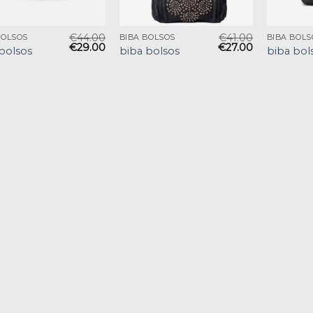
€
44.00
€
41.00
BOLSOS
BIBA BOLSOS
BIBA BOLS
€
29.00
€
27.00
bolsos
biba bolsos
biba bol