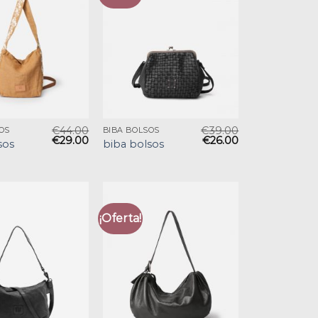
€
44.00
€
39.00
OS
BIBA BOLSOS
€
29.00
€
26.00
sos
biba bolsos
¡Oferta!