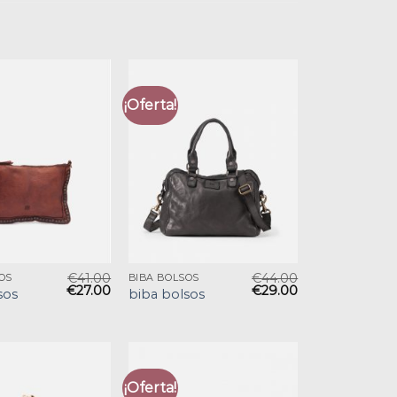
¡Oferta!
€
41.00
€
44.00
OS
BIBA BOLSOS
€
27.00
€
29.00
sos
biba bolsos
¡Oferta!