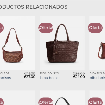
ODUCTOS RELACIONADOS
a!
¡Oferta!
¡Oferta!
€
41.00
€
36.00
BOLSOS
BIBA BOLSOS
BIBA BOLS
€
27.00
€
24.00
bolsos
biba bolsos
biba bol
a!
¡Oferta!
¡Oferta!