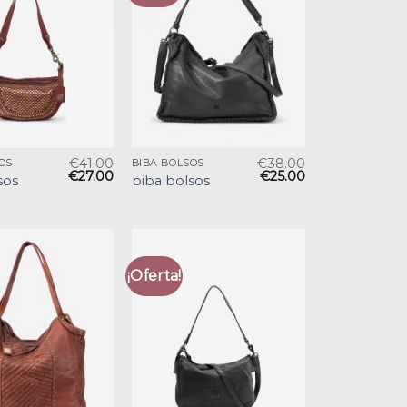
€
41.00
€
38.00
OS
BIBA BOLSOS
€
27.00
€
25.00
sos
biba bolsos
¡Oferta!