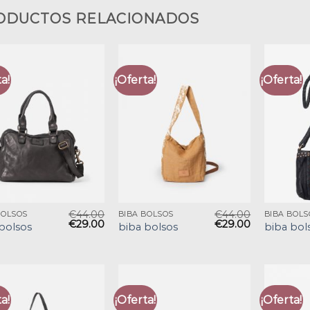
ODUCTOS RELACIONADOS
a!
¡Oferta!
¡Oferta!
€
44.00
€
44.00
BOLSOS
BIBA BOLSOS
BIBA BOLS
€
29.00
€
29.00
bolsos
biba bolsos
biba bol
a!
¡Oferta!
¡Oferta!