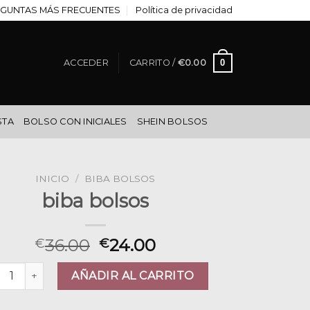
GUNTAS MÁS FRECUENTES
Política de privacidad
0
ACCEDER
CARRITO /
€
0.00
STA
BOLSO CON INICIALES
SHEIN BOLSOS
INICIO
/
BIBA BOLSOS
biba bolsos
36.00
24.00
€
€
a bolsos cantidad
AÑADIR AL CARRITO