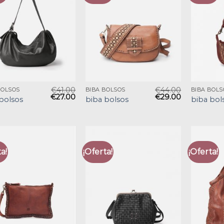
€
41.00
€
44.00
BOLSOS
BIBA BOLSOS
BIBA BOLS
€
27.00
€
29.00
bolsos
biba bolsos
biba bol
a!
¡Oferta!
¡Oferta!