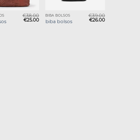
€
38.00
€
39.00
OS
BIBA BOLSOS
€
25.00
€
26.00
sos
biba bolsos