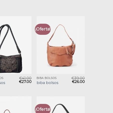
¡Oferta!
€
41.00
€
39.00
OS
BIBA BOLSOS
€
27.00
€
26.00
sos
biba bolsos
¡Oferta!