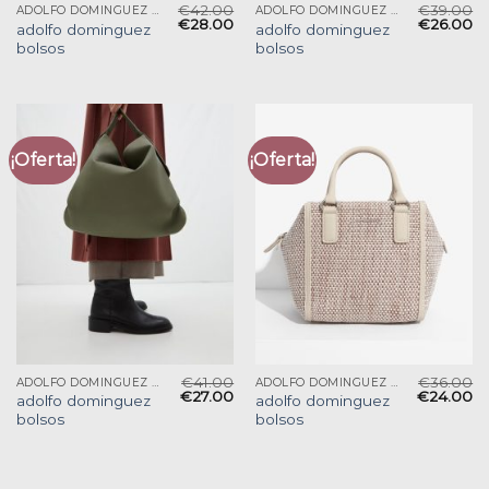
€
42.00
€
39.00
ADOLFO DOMINGUEZ BOLSOS
ADOLFO DOMINGUEZ BOLSOS
€
28.00
€
26.00
adolfo dominguez
adolfo dominguez
bolsos
bolsos
¡Oferta!
¡Oferta!
€
41.00
€
36.00
ADOLFO DOMINGUEZ BOLSOS
ADOLFO DOMINGUEZ BOLSOS
€
27.00
€
24.00
adolfo dominguez
adolfo dominguez
bolsos
bolsos