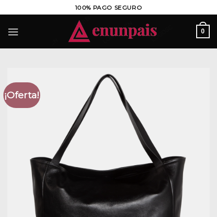
Saltar
100% PAGO SEGURO
al
contenido
0
¡Oferta!