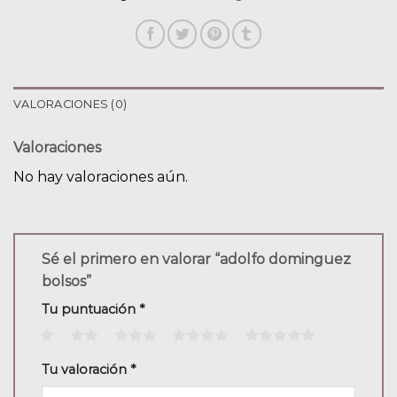
VALORACIONES (0)
Valoraciones
No hay valoraciones aún.
Sé el primero en valorar “adolfo dominguez
bolsos”
Tu puntuación
*
1
2
3
4
5
Tu valoración
*