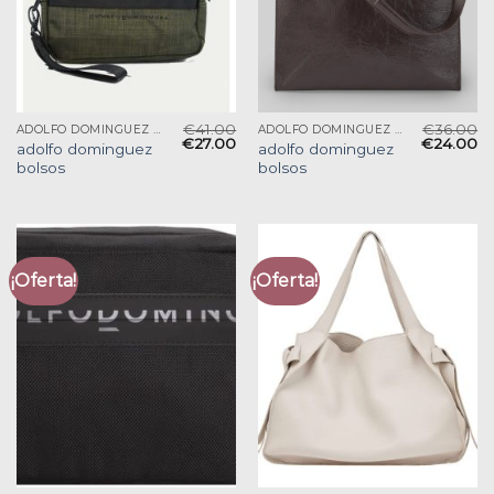
€
41.00
€
36.00
ADOLFO DOMINGUEZ BOLSOS
ADOLFO DOMINGUEZ BOLSOS
€
27.00
€
24.00
adolfo dominguez
adolfo dominguez
bolsos
bolsos
¡Oferta!
¡Oferta!