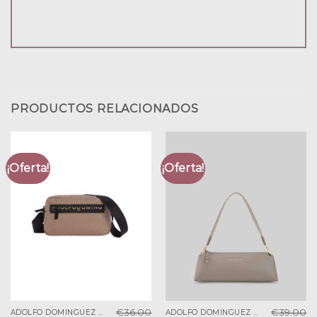
PRODUCTOS RELACIONADOS
¡Oferta!
¡Oferta!
€
36.00
€
39.00
ADOLFO DOMINGUEZ BOLSOS
ADOLFO DOMINGUEZ BOLSOS