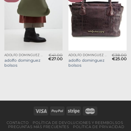
€
41.00
€
38.00
ADOLFO DOMINGUEZ BOLSOS
ADOLFO DOMINGUEZ BOLSOS
€
27.00
€
25.00
adolfo dominguez
adolfo dominguez
bolsos
bolsos
CONTACTO
POLÍTICA DE DEVOLUCIONES Y REEMBOLSOS
PREGUNTAS MÁS FRECUENTES
POLÍTICA DE PRIVACIDAD