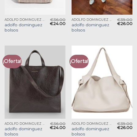
€
36.00
€
39.00
ADOLFO DOMINGUEZ BOLSOS
ADOLFO DOMINGUEZ BOLSOS
€
24.00
€
26.00
adolfo dominguez
adolfo dominguez
bolsos
bolsos
¡Oferta!
¡Oferta!
€
36.00
€
39.00
ADOLFO DOMINGUEZ BOLSOS
ADOLFO DOMINGUEZ BOLSOS
€
24.00
€
26.00
adolfo dominguez
adolfo dominguez
bolsos
bolsos