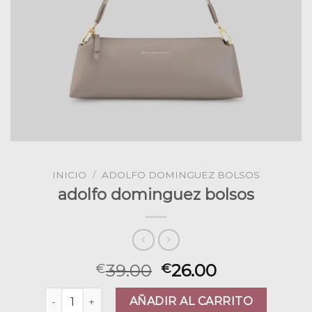
INICIO
/
ADOLFO DOMINGUEZ BOLSOS
adolfo dominguez bolsos
39.00
26.00
€
€
adolfo dominguez bolsos cantidad
AÑADIR AL CARRITO