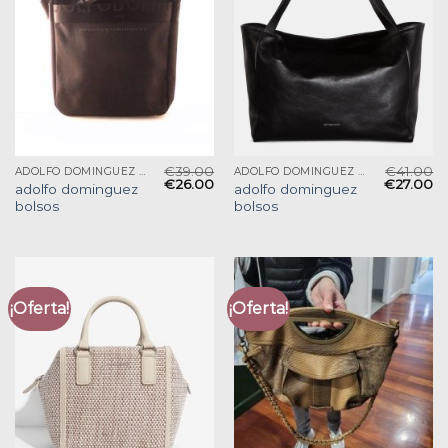
€
39.00
€
41.00
ADOLFO DOMINGUEZ BOLSOS
ADOLFO DOMINGUEZ BOLSOS
€
26.00
€
27.00
adolfo dominguez
adolfo dominguez
bolsos
bolsos
¡Oferta!
¡Oferta!