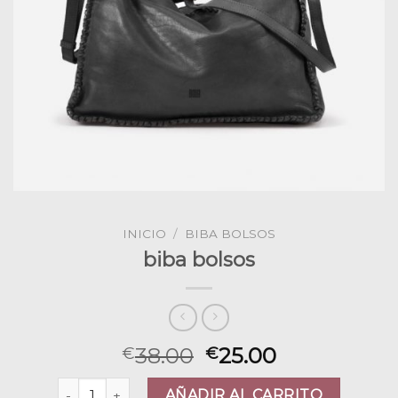
INICIO
/
BIBA BOLSOS
biba bolsos
38.00
25.00
€
€
biba bolsos cantidad
AÑADIR AL CARRITO