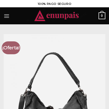
Saltar
100% PAGO SEGURO
al
contenido
0
¡Oferta!