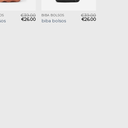
€
39.00
€
39.00
OS
BIBA BOLSOS
€
26.00
€
26.00
sos
biba bolsos