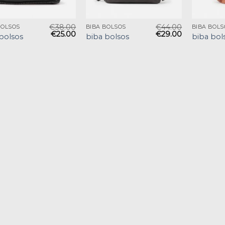
€
38.00
€
44.00
BOLSOS
BIBA BOLSOS
BIBA BOLS
€
25.00
€
29.00
bolsos
biba bolsos
biba bol