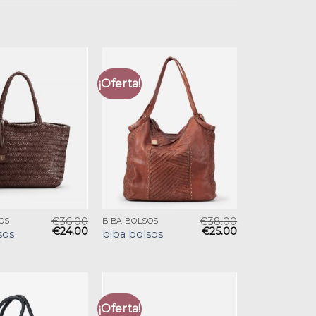
¡Oferta!
€
36.00
€
38.00
OS
BIBA BOLSOS
€
24.00
€
25.00
sos
biba bolsos
¡Oferta!