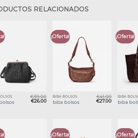
ODUCTOS RELACIONADOS
a!
¡Oferta!
¡Oferta!
€
39.00
€
41.00
BOLSOS
BIBA BOLSOS
BIBA BOLS
€
26.00
€
27.00
bolsos
biba bolsos
biba bol
a!
¡Oferta!
¡Oferta!