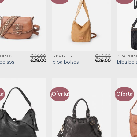
€
44.00
€
44.00
BOLSOS
BIBA BOLSOS
BIBA BOLS
€
29.00
€
29.00
bolsos
biba bolsos
biba bol
a!
¡Oferta!
¡Oferta!