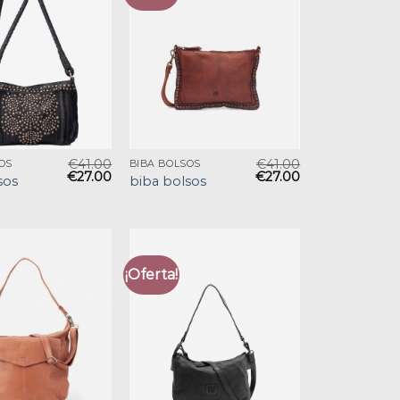
€
41.00
€
41.00
OS
BIBA BOLSOS
€
27.00
€
27.00
sos
biba bolsos
¡Oferta!