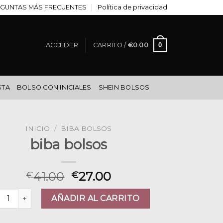
GUNTAS MÁS FRECUENTES
Política de privacidad
0
ACCEDER
CARRITO /
€
0.00
STA
BOLSO CON INICIALES
SHEIN BOLSOS
INICIO
/
BIBA BOLSOS
biba bolsos
41.00
27.00
€
€
a bolsos cantidad
AÑADIR AL CARRITO