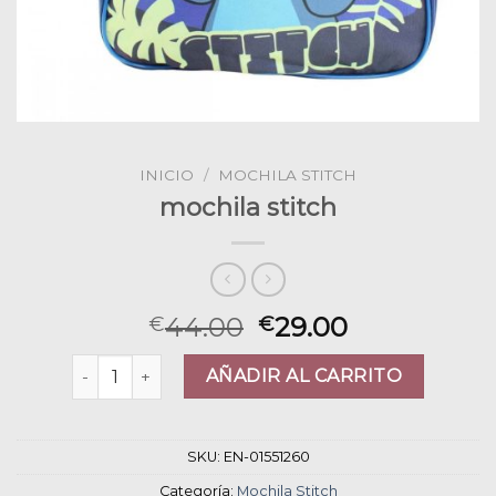
INICIO
/
MOCHILA STITCH
mochila stitch
44.00
29.00
€
€
mochila stitch cantidad
AÑADIR AL CARRITO
SKU:
EN-01551260
Categoría:
Mochila Stitch