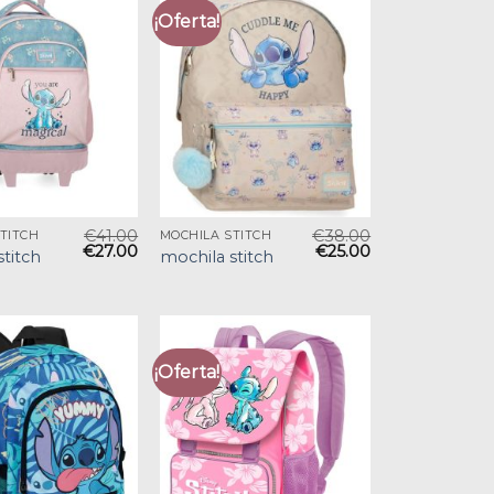
¡Oferta!
€
41.00
€
38.00
TITCH
MOCHILA STITCH
€
27.00
€
25.00
stitch
mochila stitch
¡Oferta!