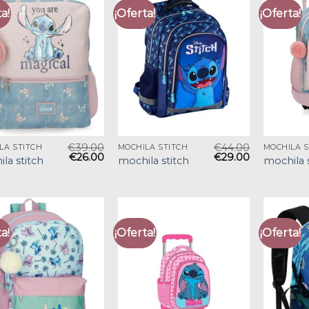
a!
¡Oferta!
¡Oferta!
€
39.00
€
44.00
LA STITCH
MOCHILA STITCH
MOCHILA S
€
26.00
€
29.00
la stitch
mochila stitch
mochila 
a!
¡Oferta!
¡Oferta!