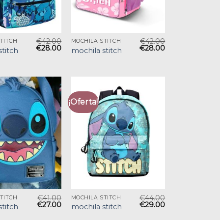
€
42.00
€
42.00
TITCH
MOCHILA STITCH
€
28.00
€
28.00
stitch
mochila stitch
¡Oferta!
€
41.00
€
44.00
TITCH
MOCHILA STITCH
€
27.00
€
29.00
stitch
mochila stitch