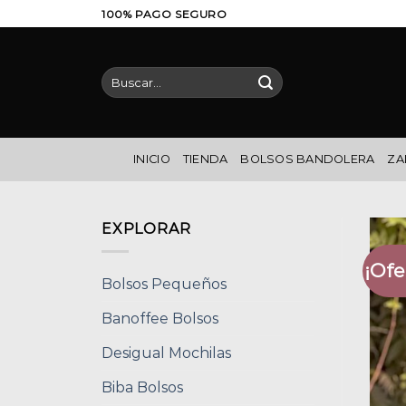
Saltar
100% PAGO SEGURO
al
contenido
Buscar
por:
INICIO
TIENDA
BOLSOS BANDOLERA
ZA
EXPLORAR
¡Ofe
Bolsos Pequeños
Banoffee Bolsos
Desigual Mochilas
Biba Bolsos