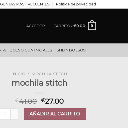
GUNTAS MÁS FRECUENTES
Política de privacidad
0
ACCEDER
CARRITO /
€
0.00
STA
BOLSO CON INICIALES
SHEIN BOLSOS
INICIO
/
MOCHILA STITCH
mochila stitch
41.00
27.00
€
€
hila stitch cantidad
AÑADIR AL CARRITO