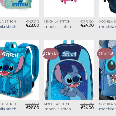
€
42.00
€
36.00
LA STITCH
MOCHILA STITCH
MOCHILA S
€
28.00
€
24.00
la stitch
mochila stitch
mochila 
a!
¡Oferta!
¡Oferta!
€
39.00
€
36.00
LA STITCH
MOCHILA STITCH
MOCHILA S
€
26.00
€
24.00
la stitch
mochila stitch
mochila 