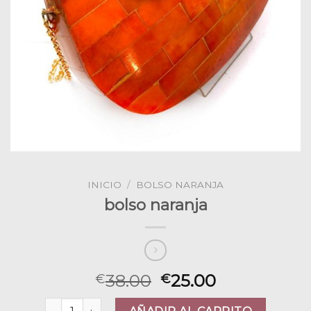
INICIO
/
BOLSO NARANJA
bolso naranja
38.00
25.00
€
€
bolso naranja cantidad