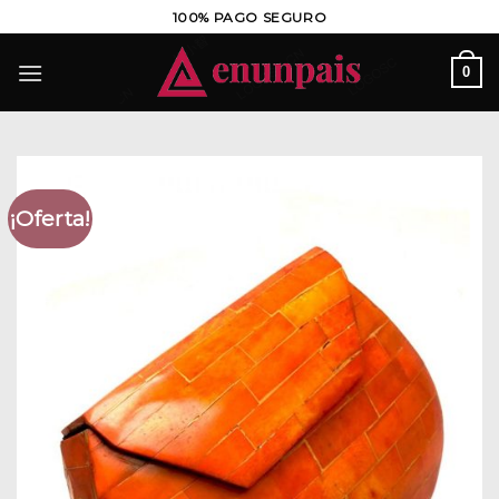
Saltar
100% PAGO SEGURO
al
contenido
0
¡Oferta!