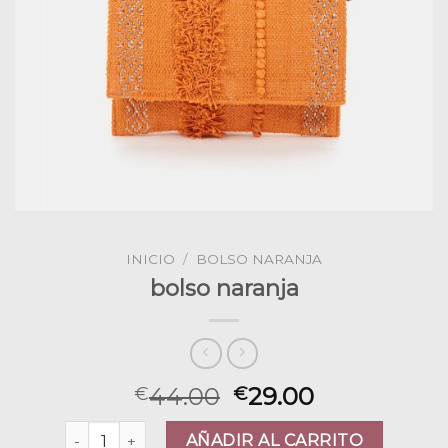
INICIO
/
BOLSO NARANJA
bolso naranja
44.00
29.00
€
€
bolso naranja cantidad
AÑADIR AL CARRITO