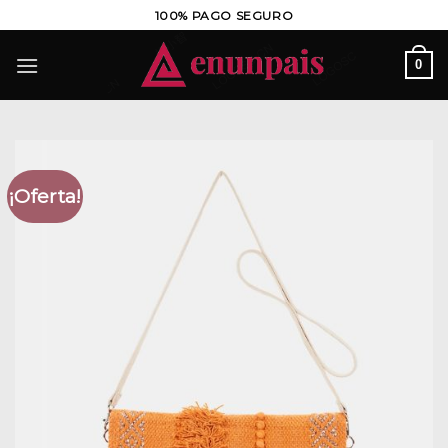
Saltar
100% PAGO SEGURO
al
contenido
0
¡Oferta!