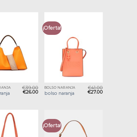
¡Oferta!
€
39.00
€
41.00
RANJA
BOLSO NARANJA
€
26.00
€
27.00
ranja
bolso naranja
¡Oferta!