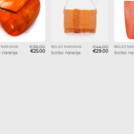
€
38.00
€
44.00
 NARANJA
BOLSO NARANJA
BOLSO NA
€
25.00
€
29.00
 naranja
bolso naranja
bolso na