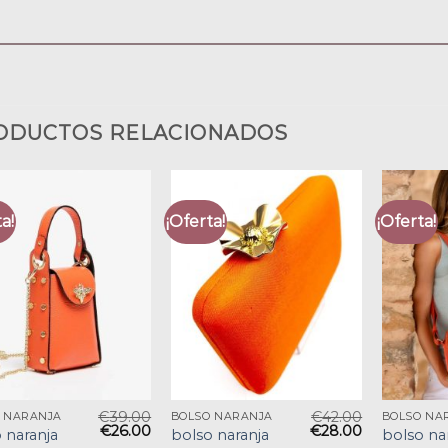
ODUCTOS RELACIONADOS
a!
¡Oferta!
¡Oferta!
€
39.00
€
42.00
 NARANJA
BOLSO NARANJA
BOLSO NA
€
26.00
€
28.00
 naranja
bolso naranja
bolso na