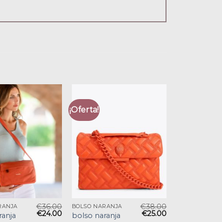
¡Oferta!
€
36.00
€
38.00
RANJA
BOLSO NARANJA
€
24.00
€
25.00
ranja
bolso naranja