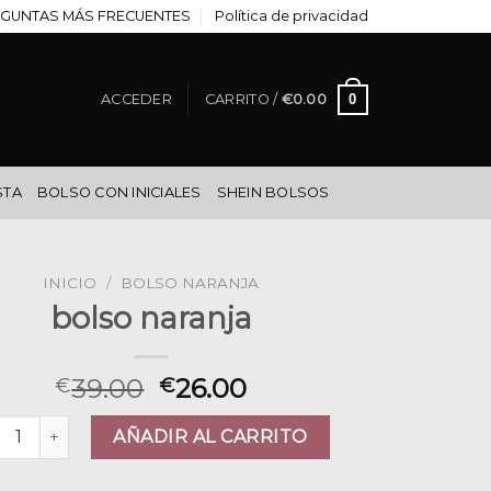
GUNTAS MÁS FRECUENTES
Política de privacidad
0
ACCEDER
CARRITO /
€
0.00
STA
BOLSO CON INICIALES
SHEIN BOLSOS
INICIO
/
BOLSO NARANJA
bolso naranja
39.00
26.00
€
€
so naranja cantidad
AÑADIR AL CARRITO