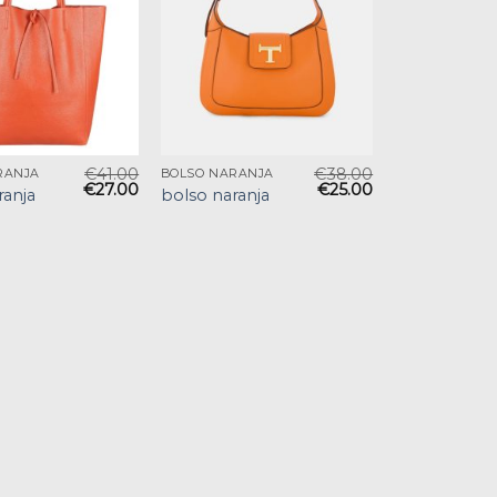
€
41.00
€
38.00
RANJA
BOLSO NARANJA
€
27.00
€
25.00
ranja
bolso naranja