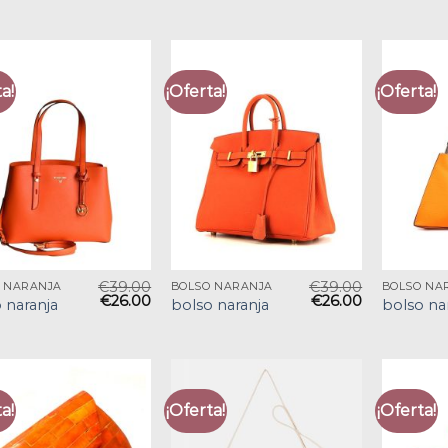
a!
¡Oferta!
¡Oferta!
€
39.00
€
39.00
 NARANJA
BOLSO NARANJA
BOLSO NA
€
26.00
€
26.00
 naranja
bolso naranja
bolso na
a!
¡Oferta!
¡Oferta!