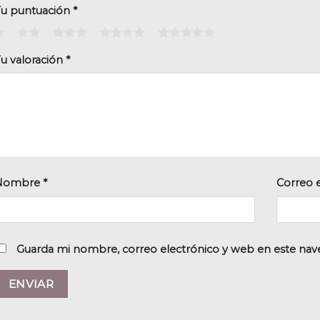
Tu puntuación
*
2
3
4
5
u valoración
*
Nombre
*
Correo 
Guarda mi nombre, correo electrónico y web en este nav