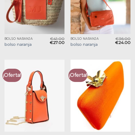
€
41.00
€
36.00
BOLSO NARANJA
BOLSO NARANJA
€
27.00
€
24.00
bolso naranja
bolso naranja
¡Oferta!
¡Oferta!