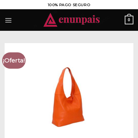
Saltar
100% PAGO SEGURO
al
contenido
0
¡Oferta!