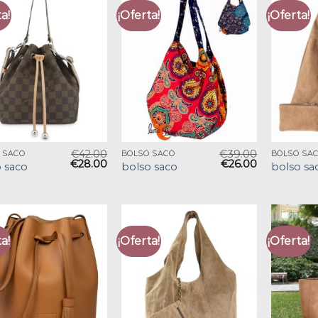
a!
¡Oferta!
¡Oferta!
€
42.00
€
39.00
 SACO
BOLSO SACO
BOLSO SA
€
28.00
€
26.00
 saco
bolso saco
bolso sa
a!
¡Oferta!
¡Oferta!