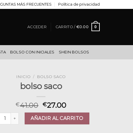
GUNTAS MÁS FRECUENTES
Política de privacidad
0
ACCEDER
CARRITO /
€
0.00
STA
BOLSO CON INICIALES
SHEIN BOLSOS
INICIO
/
BOLSO SACO
bolso saco
41.00
27.00
€
€
so saco cantidad
AÑADIR AL CARRITO