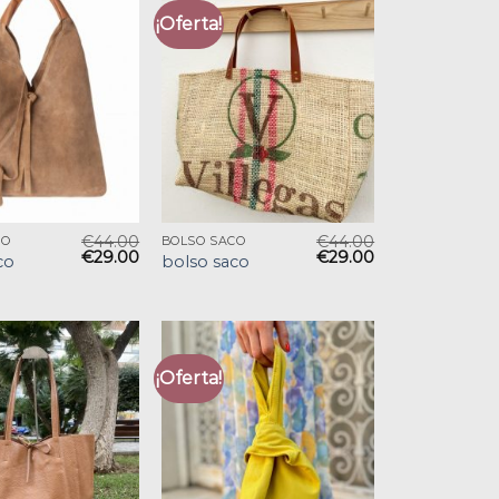
¡Oferta!
€
44.00
€
44.00
CO
BOLSO SACO
€
29.00
€
29.00
co
bolso saco
¡Oferta!