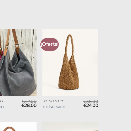
¡Oferta!
€
42.00
€
36.00
CO
BOLSO SACO
€
28.00
€
24.00
co
bolso saco