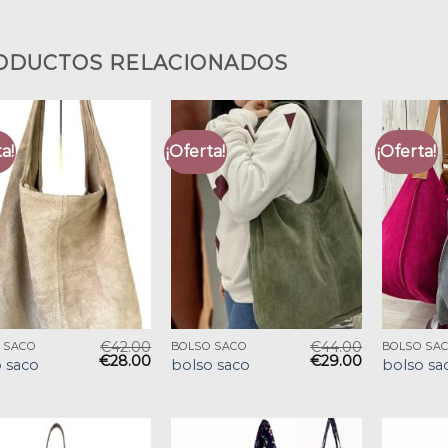
ODUCTOS RELACIONADOS
a!
¡Oferta!
¡Oferta!
€
42.00
€
44.00
 SACO
BOLSO SACO
BOLSO SA
€
28.00
€
29.00
 saco
bolso saco
bolso sa