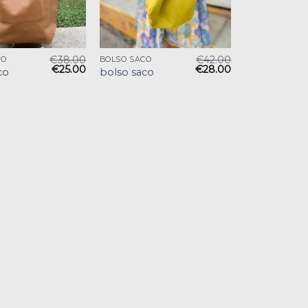
€
38.00
€
42.00
CO
BOLSO SACO
€
25.00
€
28.00
co
bolso saco