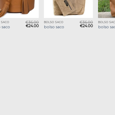
€
36.00
€
36.00
 SACO
BOLSO SACO
BOLSO SA
€
24.00
€
24.00
 saco
bolso saco
bolso sa