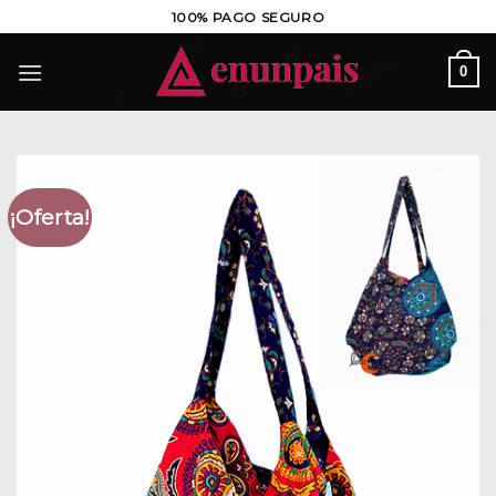
Saltar
100% PAGO SEGURO
al
contenido
0
¡Oferta!