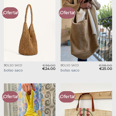
¡Oferta!
¡Oferta!
€
36.00
€
38.00
BOLSO SACO
BOLSO SACO
€
24.00
€
25.00
bolso saco
bolso saco
¡Oferta!
¡Oferta!