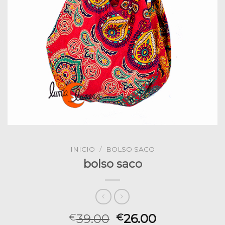
INICIO
/
BOLSO SACO
bolso saco
39.00
26.00
€
€