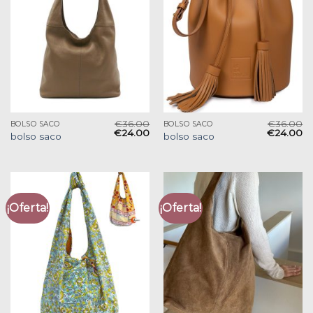
€
36.00
€
36.00
BOLSO SACO
BOLSO SACO
€
24.00
€
24.00
bolso saco
bolso saco
¡Oferta!
¡Oferta!