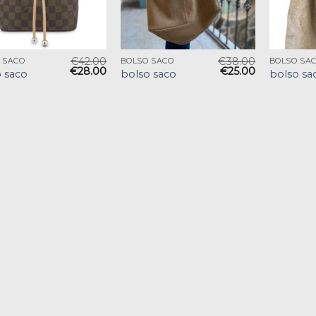
€
42.00
€
38.00
 SACO
BOLSO SACO
BOLSO SA
€
28.00
€
25.00
 saco
bolso saco
bolso sa