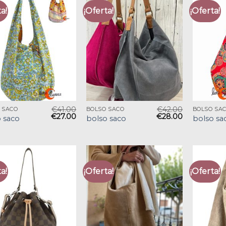
a!
¡Oferta!
¡Oferta!
€
41.00
€
42.00
 SACO
BOLSO SACO
BOLSO SA
€
27.00
€
28.00
 saco
bolso saco
bolso sa
a!
¡Oferta!
¡Oferta!