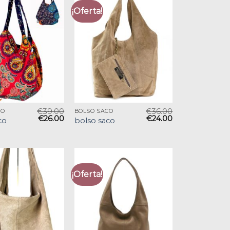
¡Oferta!
€
39.00
€
36.00
CO
BOLSO SACO
€
26.00
€
24.00
co
bolso saco
¡Oferta!