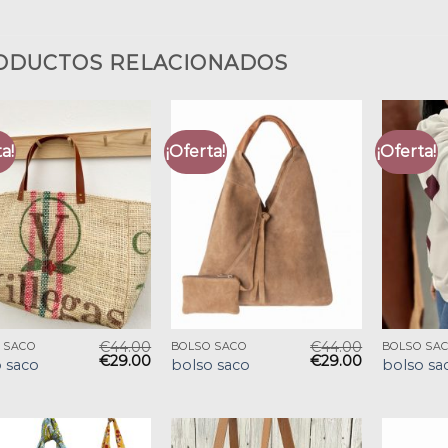
ODUCTOS RELACIONADOS
a!
¡Oferta!
¡Oferta!
€
44.00
€
44.00
 SACO
BOLSO SACO
BOLSO SA
€
29.00
€
29.00
 saco
bolso saco
bolso sa