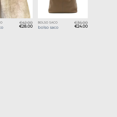
€
42.00
€
36.00
CO
BOLSO SACO
€
28.00
€
24.00
co
bolso saco