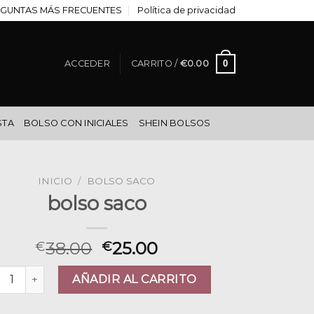
GUNTAS MÁS FRECUENTES
Política de privacidad
0
ACCEDER
CARRITO /
€
0.00
STA
BOLSO CON INICIALES
SHEIN BOLSOS
INICIO
/
BOLSO SACO
bolso saco
38.00
25.00
€
€
so saco cantidad
AÑADIR AL CARRITO