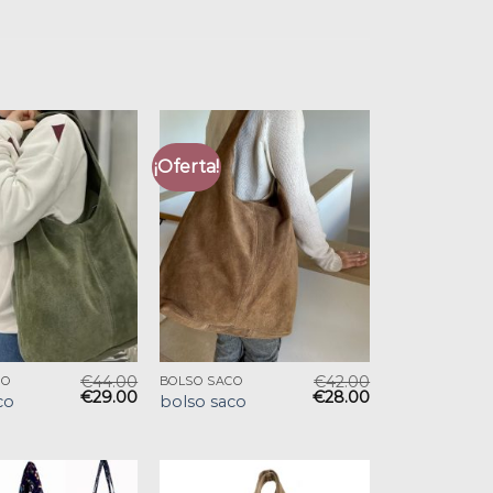
¡Oferta!
€
44.00
€
42.00
CO
BOLSO SACO
€
29.00
€
28.00
co
bolso saco