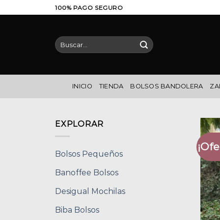
Saltar
100% PAGO SEGURO
al
contenido
Buscar
por:
INICIO
TIENDA
BOLSOS BANDOLERA
ZA
EXPLORAR
¡Ofe
Bolsos Pequeños
Banoffee Bolsos
Desigual Mochilas
Biba Bolsos