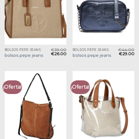
€
39.00
€
44.00
BOLSOS PEPE JEANS
BOLSOS PEPE JEANS
€
26.00
€
29.00
bolsos pepe jeans
bolsos pepe jeans
¡Oferta!
¡Oferta!