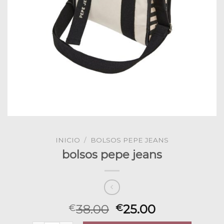
INICIO
/
BOLSOS PEPE JEANS
bolsos pepe jeans
38.00
25.00
€
€