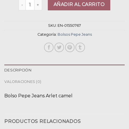
bolsos pepe jeans cantidad
AÑADIR AL CARRITO
SKU:
EN-01550767
Categoría:
Bolsos Pepe Jeans
DESCRIPCIÓN
VALORACIONES (0)
Bolso Pepe Jeans Arlet camel
PRODUCTOS RELACIONADOS