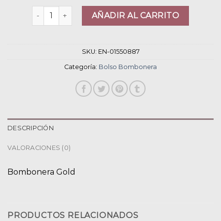
bolso bombonera cantidad
AÑADIR AL CARRITO
SKU:
EN-01550887
Categoría:
Bolso Bombonera
DESCRIPCIÓN
VALORACIONES (0)
Bombonera Gold
PRODUCTOS RELACIONADOS