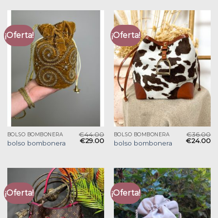
¡Oferta!
¡Oferta!
€
44.00
€
36.00
BOLSO BOMBONERA
BOLSO BOMBONERA
€
29.00
€
24.00
bolso bombonera
bolso bombonera
¡Oferta!
¡Oferta!