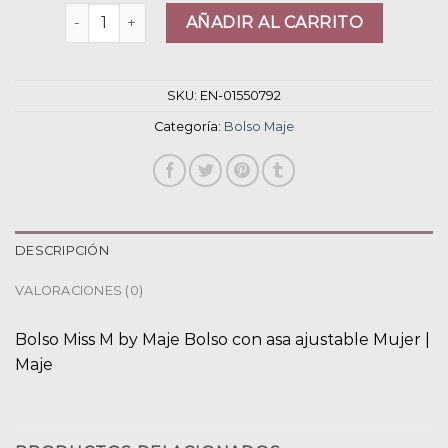
bolso maje cantidad
AÑADIR AL CARRITO
SKU:
EN-01550792
Categoría:
Bolso Maje
DESCRIPCIÓN
VALORACIONES (0)
Bolso Miss M by Maje Bolso con asa ajustable Mujer |
Maje