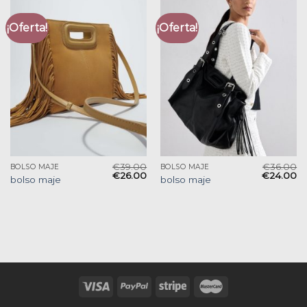
¡Oferta!
¡Oferta!
€
39.00
€
36.00
BOLSO MAJE
BOLSO MAJE
€
26.00
€
24.00
bolso maje
bolso maje