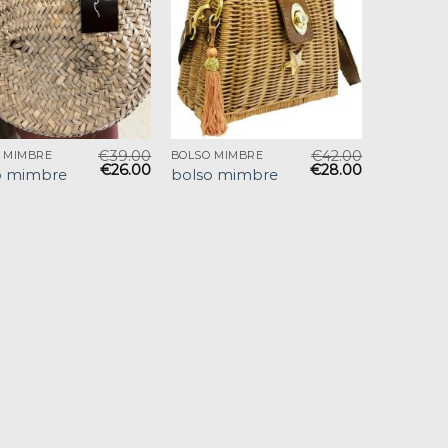
€
39.00
€
42.00
 MIMBRE
BOLSO MIMBRE
€
26.00
€
28.00
o mimbre
bolso mimbre