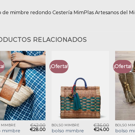
o de mimbre redondo Cestería MimPlas Artesanos del M
ODUCTOS RELACIONADOS
a!
¡Oferta!
¡Oferta!
€
42.00
€
36.00
 MIMBRE
BOLSO MIMBRE
BOLSO MI
€
28.00
€
24.00
o mimbre
bolso mimbre
bolso m