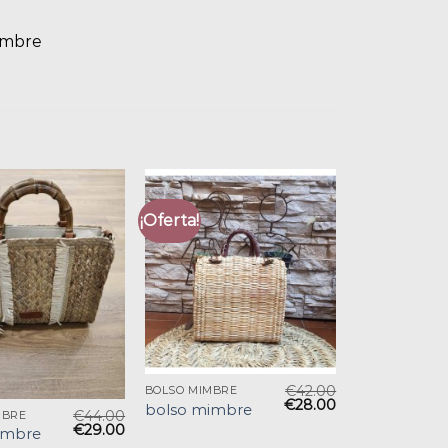
imbre
¡Oferta!
€
42.00
BOLSO MIMBRE
€
28.00
bolso mimbre
€
44.00
MBRE
€
29.00
imbre