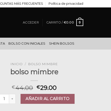
GUNTAS MÁS FRECUENTES
Política de privacidad
0
ACCEDER
CARRITO /
€
0.00
STA
BOLSO CON INICIALES
SHEIN BOLSOS
INICIO
/
BOLSO MIMBRE
bolso mimbre
44.00
29.00
€
€
so mimbre cantidad
AÑADIR AL CARRITO