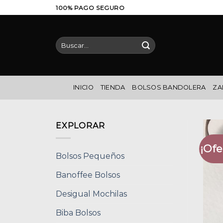
Saltar
100% PAGO SEGURO
al
contenido
Buscar
por:
INICIO
TIENDA
BOLSOS BANDOLERA
ZA
EXPLORAR
¡Ofe
Bolsos Pequeños
Banoffee Bolsos
Desigual Mochilas
Biba Bolsos