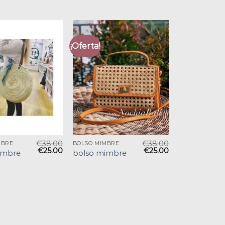
¡Oferta!
€
38.00
€
38.00
MBRE
BOLSO MIMBRE
€
25.00
€
25.00
imbre
bolso mimbre