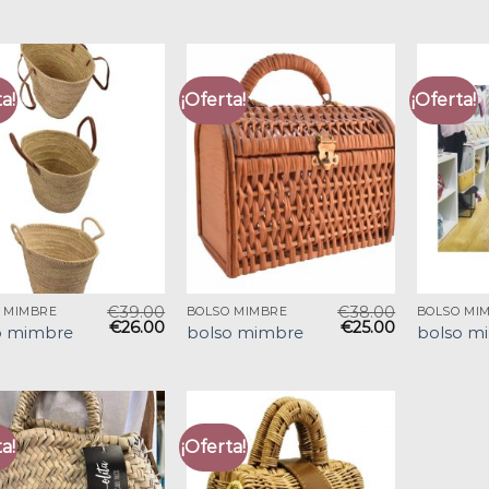
a!
¡Oferta!
¡Oferta!
€
39.00
€
38.00
 MIMBRE
BOLSO MIMBRE
BOLSO MI
€
26.00
€
25.00
o mimbre
bolso mimbre
bolso m
a!
¡Oferta!