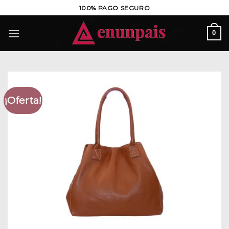
Saltar
100% PAGO SEGURO
al
contenido
0
¡Oferta!