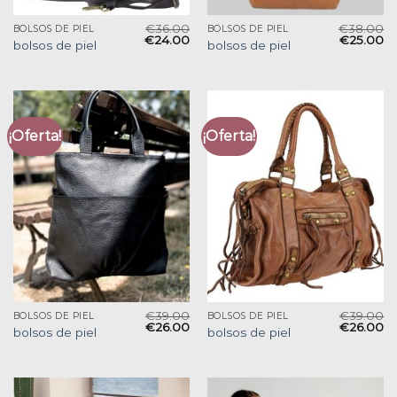
€
36.00
€
38.00
BOLSOS DE PIEL
BOLSOS DE PIEL
€
24.00
€
25.00
bolsos de piel
bolsos de piel
¡Oferta!
¡Oferta!
€
39.00
€
39.00
BOLSOS DE PIEL
BOLSOS DE PIEL
€
26.00
€
26.00
bolsos de piel
bolsos de piel