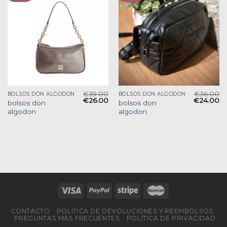
€
39.00
€
36.00
BOLSOS DON ALGODON
BOLSOS DON ALGODON
€
26.00
€
24.00
bolsos don
bolsos don
algodon
algodon
CONTACTO
POLÍTICA DE DEVOLUCIONES Y REEMBOLSOS
PREGUNTAS MÁS FRECUENTES
POLÍTICA DE PRIVACIDAD