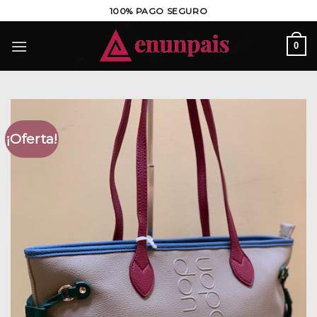
Saltar
100% PAGO SEGURO
al
contenido
0
¡Oferta!