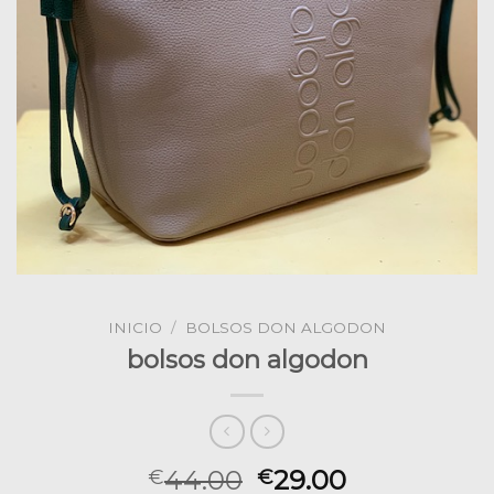
INICIO
/
BOLSOS DON ALGODON
bolsos don algodon
44.00
29.00
€
€